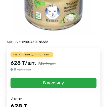
Артикул:
5900452078662
- 15 %
ВЫГОДА
110
Т
/
ШТ.
628
Т
/
шт.
738
Т
/
шт.
В наличии
В корзину
Итого:
628
Т