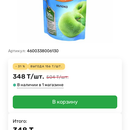
Артикул:
4600338006130
- 31 %
ВЫГОДА
156
Т
/
ШТ.
348
Т
/
шт.
504
Т
/
шт.
В наличии в 1 магазине
В корзину
Итого: