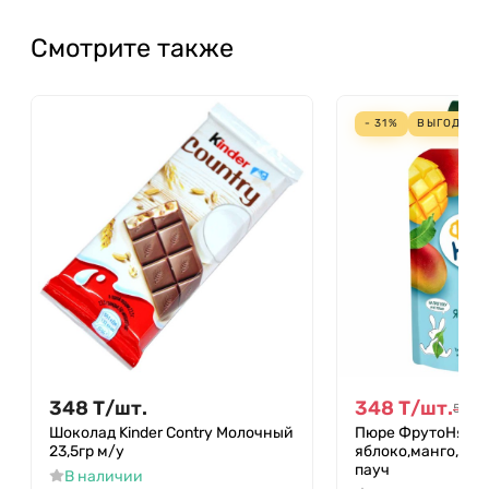
Смотрите также
- 31%
ВЫГОДА
15
348
Т
/
шт.
348
Т
/
шт.
504
Т
Шоколад Kinder Contry Молочный
Пюре ФрутоНяня
23,5гр м/у
яблоко,манго,йогу
пауч
В наличии