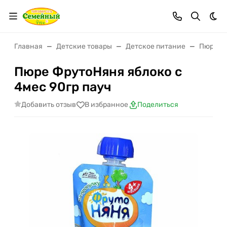
Тем
Главная
Детские товары
Детское питание
Пюре
Пюре ФрутоНяня яблоко с
4мес 90гр пауч
Добавить отзыв
В избранное
Поделиться