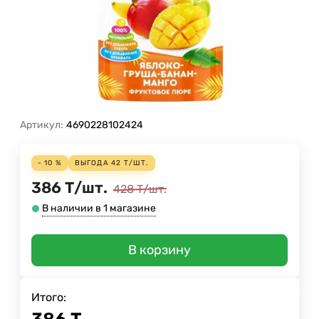
Артикул:
4690228102424
- 10 %
ВЫГОДА
42
Т
/
ШТ.
386
Т
/
шт.
428
Т
/
шт.
В наличии в 1 магазине
В корзину
Итого: