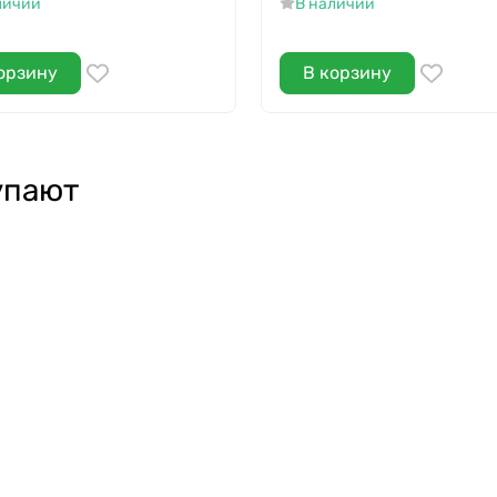
личии
В наличии
орзину
В корзину
упают