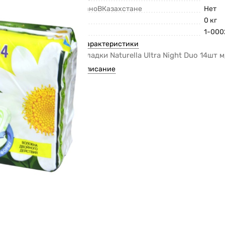
СделаноВКазахстане
Нет
Вес
0 кг
Код
1-000
Все характеристики
Прокладки Naturella Ultra Night Duo 14шт м
Все описание