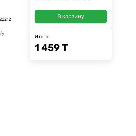
В корзину
22212
/у
Итого:
1 459
Т