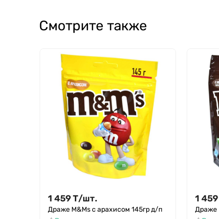
Смотрите также
1 459
Т
/
шт.
1 459
Драже M&Ms с арахисом 145гр д/п
Драже 