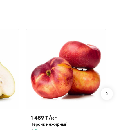
- 15%
1 459
Т
/
кг
1 45
Персик инжирный
Фрукт
крист