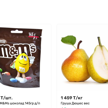
Т
/
шт.
1 459
Т
/
кг
M&Ms шоколад 145гр д/п
Груша Дюшес вес