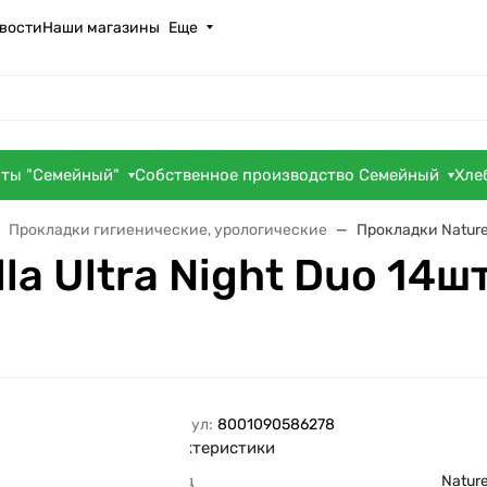
вости
Наши магазины
Еще
оты "Семейный"
Собственное производство Семейный
Хле
Прокладки гигиенические, урологические
Прокладки Naturel
la Ultra Night Duo 14ш
Артикул:
8001090586278
Характеристики
Бренд
Nature