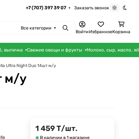
+7 (707) 397 39 07
Заказать звонок
Светлая те
Темна
Все категории
Поиск
Войти
Избранное
Корзина
б, выпечка
Свежие овощи и фрукты
Молоко, сыр, масло, я
la Ultra Night Duo 14шт м/у
т м/у
1 459
Т
/
шт.
lla
В наличии в 1 магазине