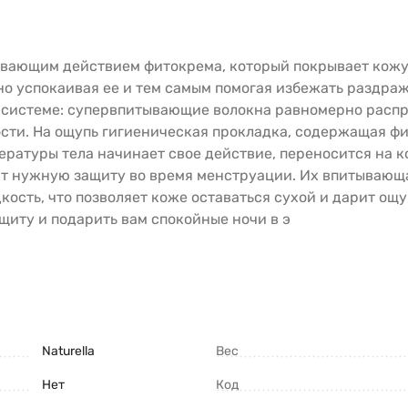
аивающим действием фитокрема, который покрывает кожу
 успокаивая ее и тем самым помогая избежать раздраже
системе: супервпитывающие волокна равномерно распре
ости. На ощупь гигиеническая прокладка, содержащая фи
атуры тела начинает свое действие, переносится на кож
ют нужную защиту во время менструации. Их впитывающа
сть, что позволяет коже оставаться сухой и дарит ощуще
щиту и подарить вам спокойные ночи в э
Naturella
Вес
Нет
Код