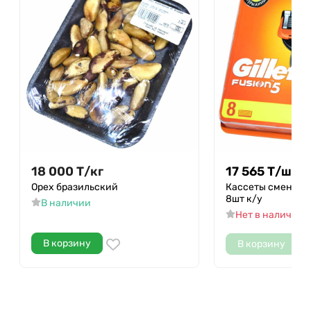
18 000
Т
/
кг
17 565
Т
/
шт.
Орех бразильский
Кассеты сменные G
8шт к/у
В наличии
Нет в наличии
В корзину
В корзину