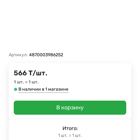
Артикул:
4870003986252
566
Т
/
шт.
1 шт.
=
1
шт.
В наличии в 1 магазине
В корзину
Итого:
1
шт.
=
1
шт.