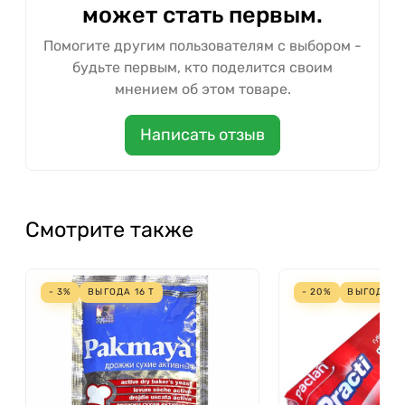
может стать первым.
Помогите другим пользователям с выбором -
будьте первым, кто поделится своим
мнением об этом товаре.
Написать отзыв
Смотрите также
- 3%
ВЫГОДА
16
Т
- 20%
ВЫГОДА
14