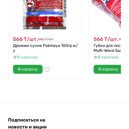
566
Т
/
шт.
566
Т
/
шт.
582
Т
/
шт.
707
Т
/
Дрожжи сухие Pakmaya 100гр м/
Губки для посуды 
у
Multi-Wave 5шт м/
В наличии
В наличии
В корзину
В корзину
Подписаться на
новости и акции