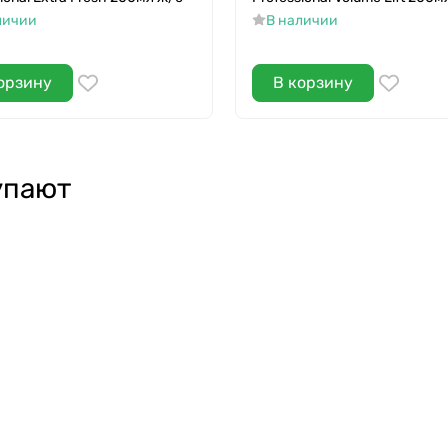
личии
В наличии
орзину
В корзину
упают