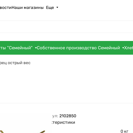
вости
Наши магазины
Еще
оты "Семейный"
Собственное производство Семейный
Хле
рец острый вес
Артикул:
2102850
Характеристики
Вес
0 кг