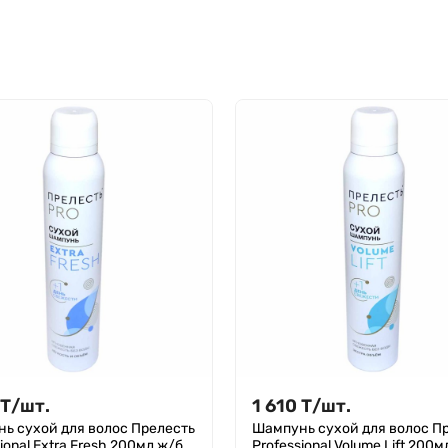
Т
/
шт.
1 610
Т
/
шт.
ь сухой для волос Прелесть
Шампунь сухой для волос П
ional Extra Fresh 200мл ж/б
Professional Volume Lift 200м