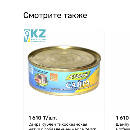
Смотрите также
1 610
Т
/
шт.
1 610
Сайра Кублей тихоокеанская
Шампун
натур с добавлением масла 240гр
Profess