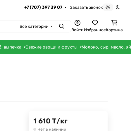
+7 (707) 397 39 07
Заказать звонок
Светлая те
Темна
Все категории
Поиск
Войти
Избранное
Корзина
б, выпечка
Свежие овощи и фрукты
Молоко, сыр, масло, я
1 610
Т
/
кг
Нет в наличии