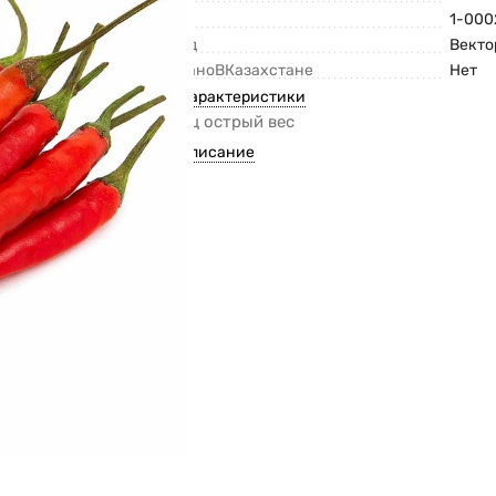
Код
1-000
Бренд
Векто
СделаноВКазахстане
Нет
Все характеристики
Перец острый вес
Все описание