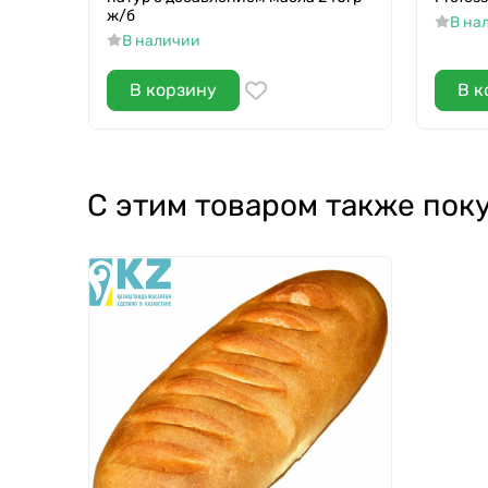
ж/б
В на
В наличии
В корзину
В к
С этим товаром также пок