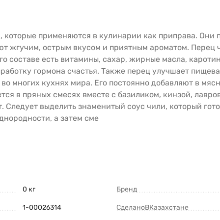
, которые применяются в кулинарии как приправа. Они
ают жгучим, острым вкусом и приятным ароматом. Перец 
го составе есть витамины, сахар, жирные масла, кароти
работку гормона счастья. Также перец улучшает пищев
 во многих кухнях мира. Его постоянно добавляют в мяс
тся в пряных смесях вместе с базиликом, кинзой, лавро
. Следует выделить знаменитый соус чили, который гото
днородности, а затем сме
0 кг
Бренд
1-00026314
СделаноВКазахстане