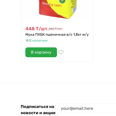
448
Т
/
шт.
460
Т
/
шт.
Мука ПХБК пшеничная в/с 1,8кг м/у
В наличии
В корзину
Подписаться на
новости и акции