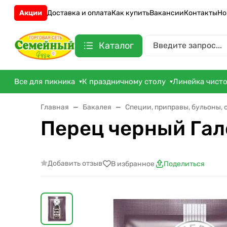
Акции
Доставка и оплата
Как купить
Вакансии
Контакты
Но
Каталог
Все для пикника
К праздничному столу
Линейка чист
Главная
Бакалея
Специи, приправы, бульоны,
Перец черный Гал
Добавить отзыв
В избранное
Поделиться