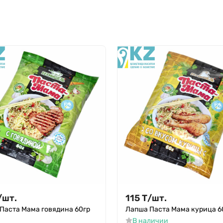
/
шт.
115
Т
/
шт.
Паста Мама говядина 60гр
Лапша Паста Мама курица 6
В наличии