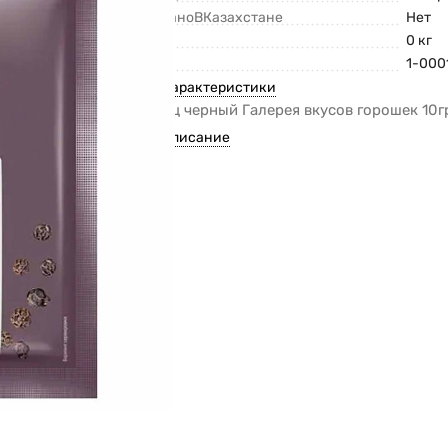
СделаноВКазахстане
Нет
Вес
0 кг
Код
1-000
Все характеристики
Перец черный Галерея вкусов горошек 10г
Все описание