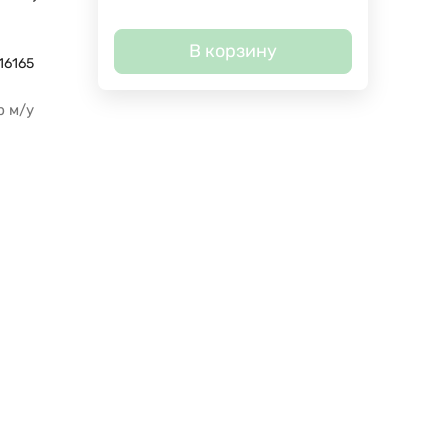
В корзину
16165
р м/у