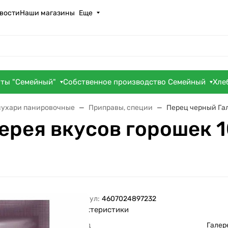
вости
Наши магазины
Еще
оты "Семейный"
Собственное производство Семейный
Хле
 сухари панировочные
Приправы, специи
Перец черный Гал
ерея вкусов горошек 1
Артикул:
4607024897232
Характеристики
Бренд
Галер