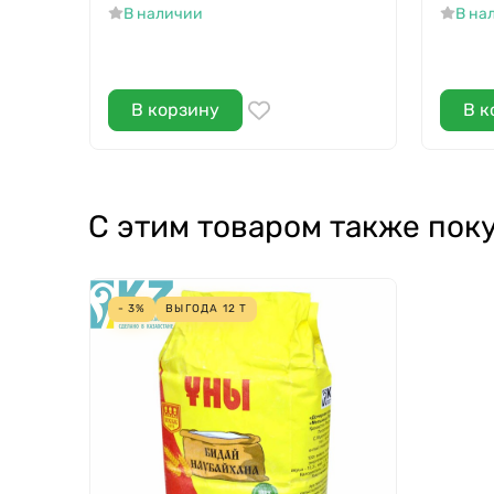
В наличии
В на
В корзину
В к
С этим товаром также пок
- 3%
ВЫГОДА
12
Т