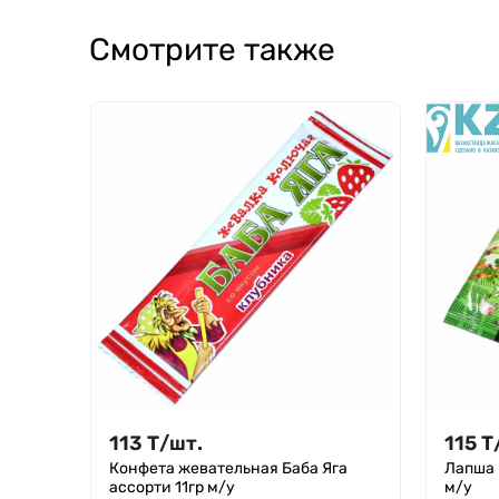
Смотрите также
113
Т
/
шт.
115
Т
Конфета жевательная Баба Яга
Лапша 
ассорти 11гр м/у
м/у