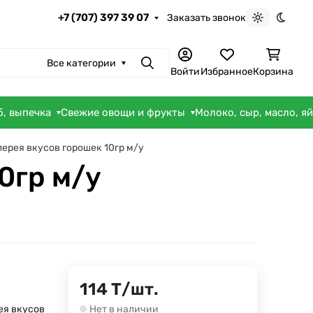
+7 (707) 397 39 07
Заказать звонок
Светлая те
Темна
Все категории
Поиск
Войти
Избранное
Корзина
б, выпечка
Свежие овощи и фрукты
Молоко, сыр, масло, я
ерея вкусов горошек 10гр м/у
0гр м/у
114
Т
/
шт.
ея вкусов
Нет в наличии