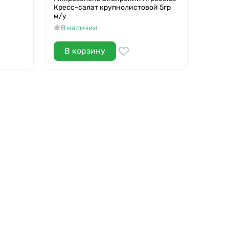
Кресс-салат крупнолистовой 5гр
м/у
В наличии
В корзину
В 