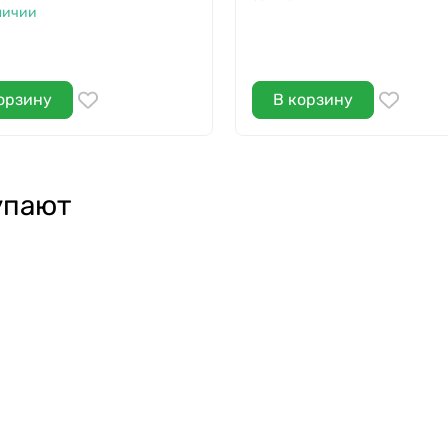
личии
орзину
В корзину
упают