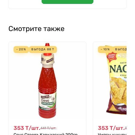
Смотрите также
- 20%
ВЫГОДА
88
Т
- 10%
ВЫГОДА
3
353
Т
/
шт.
353
Т
/
шт.
441
Т
/
шт.
392
Т
Соус Стоевъ Кавказский 200гр
Чипсы кукурузны