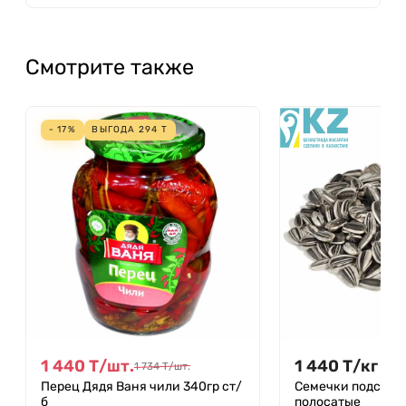
Смотрите также
- 17%
ВЫГОДА
294
Т
1 440
Т
/
шт.
1 440
Т
/
кг
1 734
Т
/
шт.
Перец Дядя Ваня чили 340гр ст/
Семечки подсолн
б
полосатые