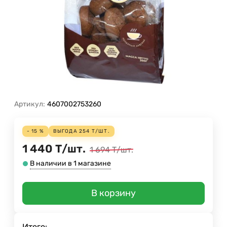
Артикул:
4607002753260
- 15 %
ВЫГОДА
254
Т
/
ШТ.
1 440
Т
/
шт.
1 694
Т
/
шт.
В наличии в 1 магазине
В корзину
Итого: