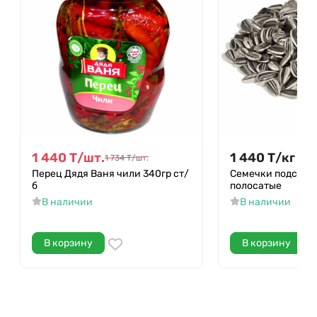
1 440
Т
/
шт.
1 440
Т
/
кг
1 734
Т
/
шт.
Перец Дядя Ваня чили 340гр ст/
Семечки подсолн
б
полосатые
В наличии
В наличии
В корзину
В корзину