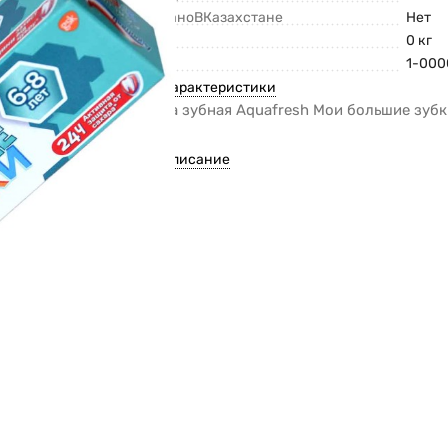
СделаноВКазахстане
Нет
Вес
0 кг
Код
1-000
Все характеристики
Паста зубная Aquafresh Мои большие зубк
у
Все описание