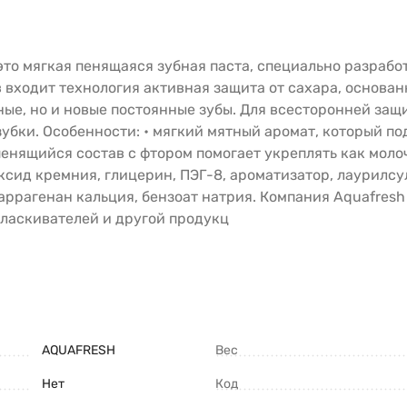
то мягкая пенящаяся зубная паста, специально разработа
 входит технология активная защита от сахара, основан
ные, но и новые постоянные зубы. Для всесторонней защ
бки. Особенности: • мягкий мятный аромат, который под
 пенящийся состав с фтором помогает укреплять как молоч
ксид кремния, глицерин, ПЭГ-8, ароматизатор, лаурилсу
аррагенан кальция, бензоат натрия. Компания Aquafresh
оласкивателей и другой продукц
AQUAFRESH
Вес
Нет
Код