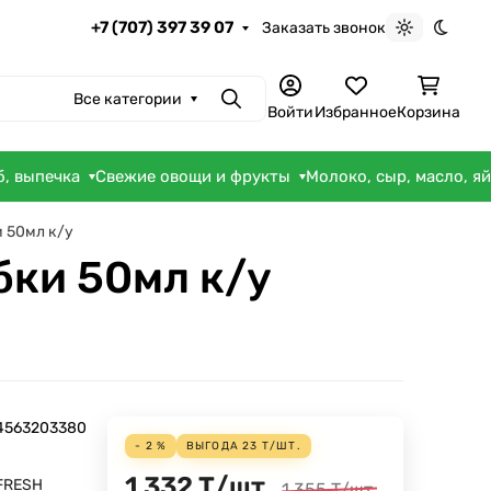
+7 (707) 397 39 07
Заказать звонок
Светлая те
Темна
Все категории
Поиск
Войти
Избранное
Корзина
б, выпечка
Свежие овощи и фрукты
Молоко, сыр, масло, я
и 50мл к/у
бки 50мл к/у
4563203380
- 2 %
ВЫГОДА
23
Т
/
ШТ.
1 332
Т
/
шт.
FRESH
1 355
Т
/
шт.