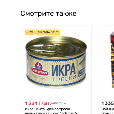
Смотрите также
- 7%
ВЫГОДА
101
Т
1 334
Т
/
шт.
1 335
1 435
Т
/
шт.
Икра Санта Бремор трески
Чай Ша
деликатесная люкс 130гр ж/б
гранул