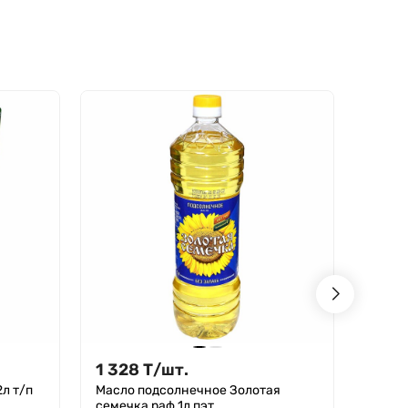
1 328
Т
/
шт.
1 32
л т/п
Масло подсолнечное Золотая
Масло
семечка раф 1л пэт
семеч