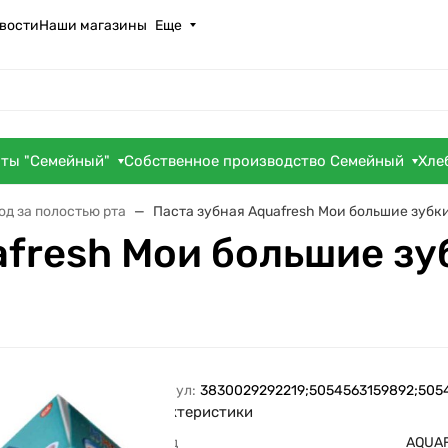
вости
Наши магазины
Еще
оты "Семейный"
Собственное производство Семейный
Хле
од за полостью рта
Паста зубная Aquafresh Мои большие зубк
afresh Мои большие зу
Артикул:
3830029292219;5054563159892;505
Характеристики
Бренд
AQUA