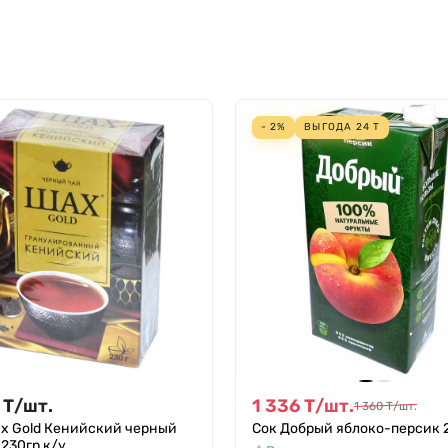
- 2%
ВЫГОДА
24
Т
Т
/
шт.
1 336
Т
/
шт.
1 360
Т
/
шт.
х Gold Кенийский черный
Сок Добрый яблоко-персик 2
 230гр к/у