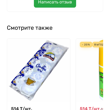
Написать отзыв
Смотрите также
- 20%
ВЫГОДА
1
514
Т
/
шт.
514
Т
/
шт.
642
Т
/