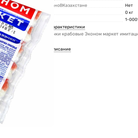
СделаноВКазахстане
Нет
Вес
0 кг
Код
1-000
Все характеристики
Палочки крабовые Эконом маркет имитаци
м/у
Все описание