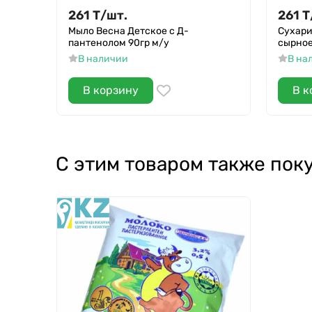
261
Т
/
шт.
261
Т
Мыло Весна Детское с Д-
Сухари
пантенолом 90гр м/у
сырное
В наличии
В на
В корзину
В к
С этим товаром также пок