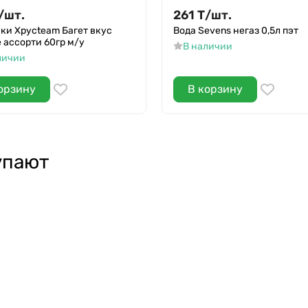
/
шт.
261
Т
/
шт.
ки Хрусteam Багет вкус
Вода Sevens негаз 0,5л пэт
 ассорти 60гр м/у
В наличии
личии
орзину
В корзину
упают