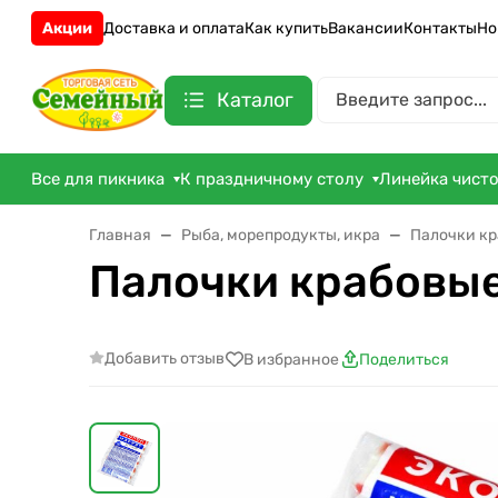
Акции
Доставка и оплата
Как купить
Вакансии
Контакты
Но
Каталог
Все для пикника
К праздничному столу
Линейка чист
Главная
Рыба, морепродукты, икра
Палочки кр
Палочки крабовые
Добавить отзыв
В избранное
Поделиться