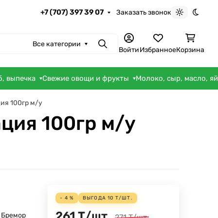
+7 (707) 397 39 07
Заказать звонок
Светлая те
Темна
Все категории
Поиск
Войти
Избранное
Корзина
б, выпечка
Свежие овощи и фрукты
Молоко, сыр, масло, я
ия 100гр м/у
ция 100гр м/у
- 4 %
ВЫГОДА
10
Т
/
ШТ.
261
Т
/
шт.
 Бремор
271
Т
/
шт.