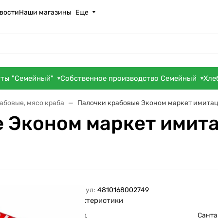
вости
Наши магазины
Еще
оты "Семейный"
Собственное производство Семейный
Хле
абовые, мясо краба
Палочки крабовые Эконом маркет имитац
 Эконом маркет имита
Артикул:
4810168002749
Характеристики
Бренд
Санта