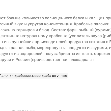
т больше количество полноценного белка и кальция пр
очный вкус и упругая консистенция. Крабовые палочки и
сложных гарниров и блюд. Состав: фарш рыбный (сурими)
ентичные натуральному крабовые (усилитель вкуса (риб
ин из крупнейших производителей продуктов питания в 
ьдь, красная рыба, морепродукты, продукты из сурими, и
одукты из водорослей, полуфабрикаты из теста, мороже
руси и России (производственная площадка в г.
Палочки крабовые, мясо краба штучные