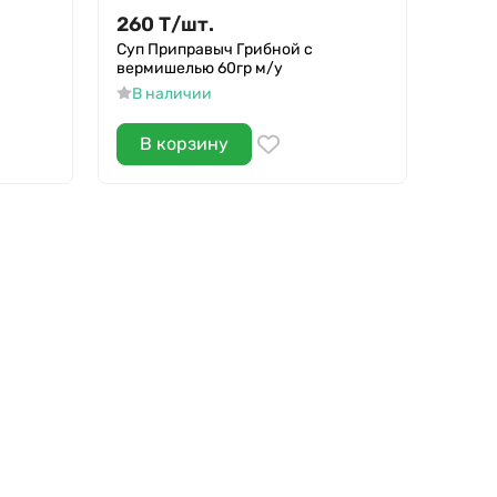
260
Т
/
шт.
260
Суп Приправыч Грибной с
Суп П
вермишелью 60гр м/у
В н
В наличии
В корзину
В 