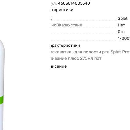
Артикул:
4603014005540
Характеристики
Бренд
Splat
СделаноВКазахстане
Нет
Вес
0 кг
Код
1-000
Все характеристики
Ополаскиватель для полости рта Splat Pro
Отбеливание плюс 275мл пэт
Все описание