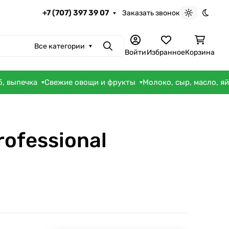
+7 (707) 397 39 07
Заказать звонок
Светлая те
Темна
Все категории
Поиск
Войти
Избранное
Корзина
б, выпечка
Свежие овощи и фрукты
Молоко, сыр, масло, я
ofessional