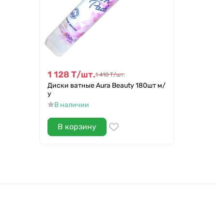
1 128
Т
/
шт.
1 410
Т
/
шт.
Диски ватные Aura Beauty 180шт м/
у
В наличии
В корзину