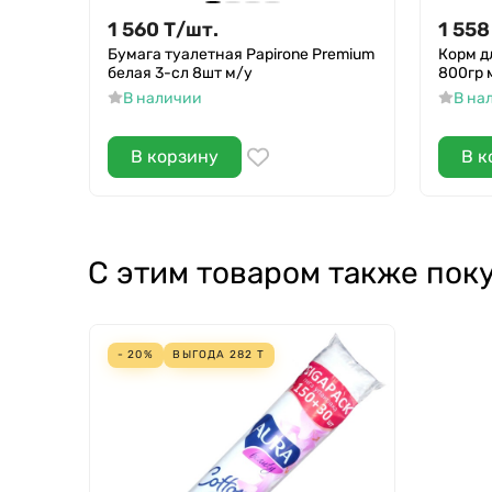
1 560
Т
/
шт.
1 558
Бумага туалетная Papirone Premium
Корм д
белая 3-сл 8шт м/у
800гр 
В наличии
В на
В корзину
В к
С этим товаром также пок
- 20%
ВЫГОДА
282
Т