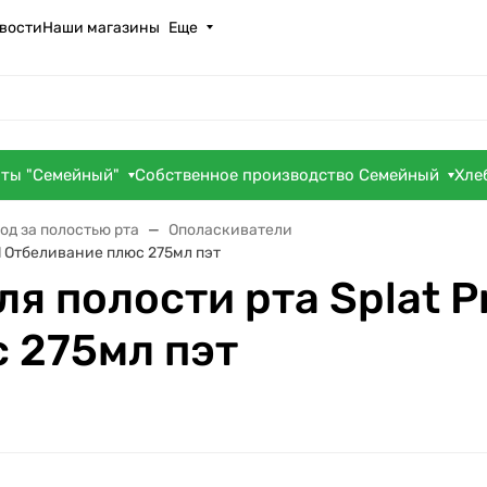
вости
Наши магазины
Еще
оты "Семейный"
Собственное производство Семейный
Хле
од за полостью рта
Ополаскиватели
al Отбеливание плюс 275мл пэт
я полости рта Splat Pr
 275мл пэт