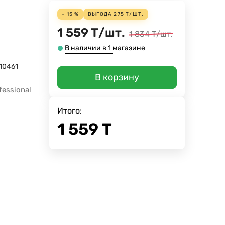
- 15 %
ВЫГОДА
275
Т
/
ШТ.
1 559
Т
/
шт.
1 834
Т
/
шт.
В наличии в 1 магазине
10461
В корзину
fessional
Итого:
1 559
Т