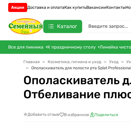
Акции
Доставка и оплата
Как купить
Вакансии
Контакты
Но
Каталог
Все для пикника
К праздничному столу
Линейка чист
Главная
Косметика, гигиена и уход
Уход
Ух
Ополаскиватель для полости рта Splat Profession
Ополаскиватель дл
Отбеливание плюс
Добавить отзыв
В избранное
Поделиться