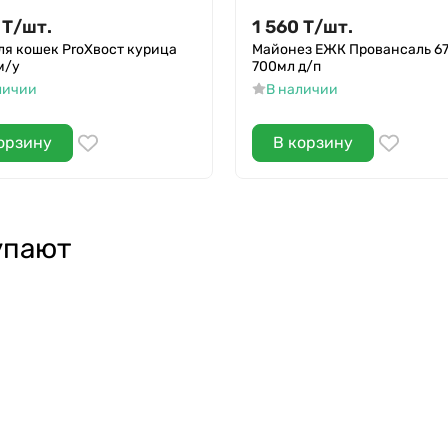
Т
/
шт.
1 560
Т
/
шт.
ля кошек ProХвост курица
Майонез ЕЖК Провансаль 6
м/у
700мл д/п
личии
В наличии
орзину
В корзину
упают