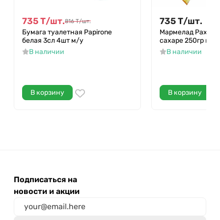
735
Т
/
шт.
735
Т
/
шт.
816
Т
/
шт.
Бумага туалетная Papirone
Мармелад Рахат 
белая 3сл 4шт м/у
сахаре 250гр м/у
В наличии
В наличии
В корзину
В корзину
Подписаться на
новости и акции