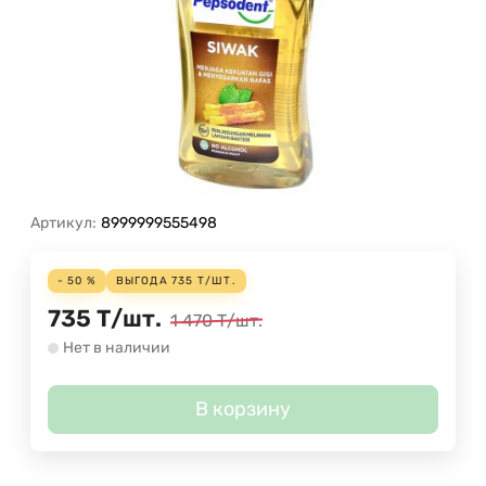
Артикул:
8999999555498
- 50 %
ВЫГОДА
735
Т
/
ШТ.
735
Т
/
шт.
1 470
Т
/
шт.
Нет в наличии
В корзину