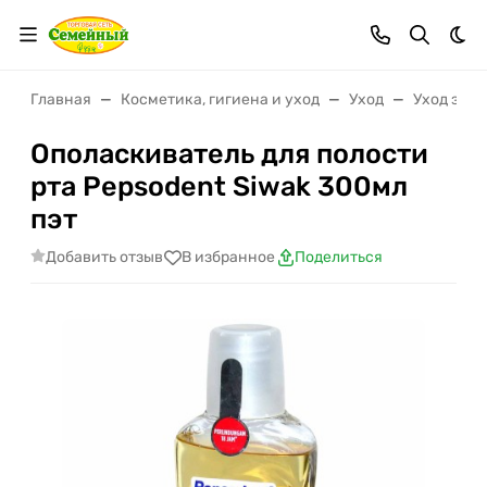
Тем
Главная
Косметика, гигиена и уход
Уход
Уход за п
Ополаскиватель для полости
рта Pepsodent Siwak 300мл
пэт
Добавить отзыв
В избранное
Поделиться