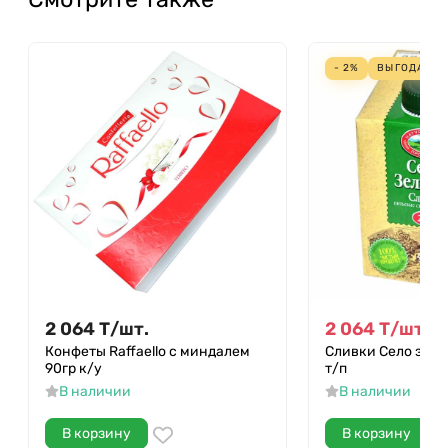
- 2%
ВЫГОДА
48
2 064
Т
/
шт.
2 064
Т
/
шт.
2 1
Конфеты Raffaello с миндалем
Сливки Село зеле
90гр к/у
т/п
В наличии
В наличии
В корзину
В корзину