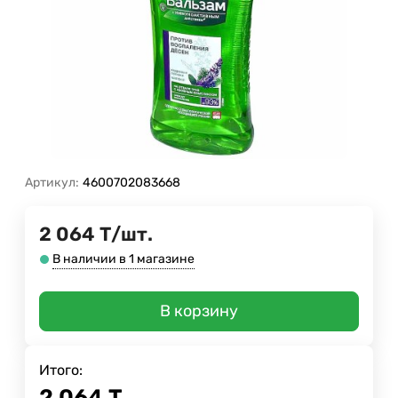
Артикул:
4600702083668
2 064
Т
/
шт.
В наличии в 1 магазине
В корзину
Итого:
2 064
Т