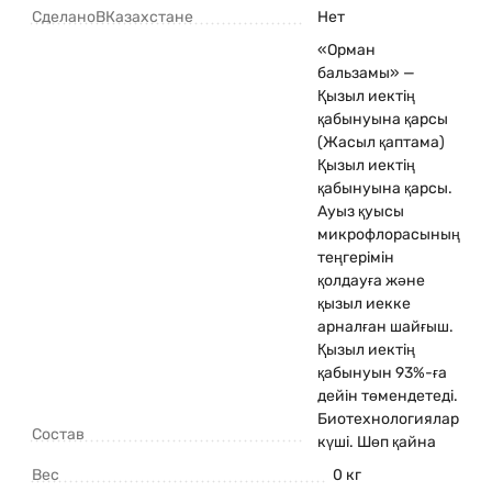
СделаноВКазахстане
Нет
«Орман
бальзамы» —
Қызыл иектің
қабынуына қарсы
(Жасыл қаптама)
Қызыл иектің
қабынуына қарсы.
Ауыз қуысы
микрофлорасының
теңгерімін
қолдауға және
қызыл иекке
арналған шайғыш.
Қызыл иектің
қабынуын 93%-ға
дейін төмендетеді.
Биотехнологиялар
Состав
күші. Шөп қайна
Вес
0 кг