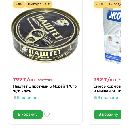
- 5%
ВЫГОДА
45
Т
- 4%
ВЫГОДА
29
792
Т
/
шт.
792
Т
/
шт.
837
Т
/
шт.
821
Т
/
Паштет шпротный 5 Морей 170гр
Смесь кормовая 
ж/б ключ
и мышей 500гр к/
В наличии
В наличии
В корзину
В корзину