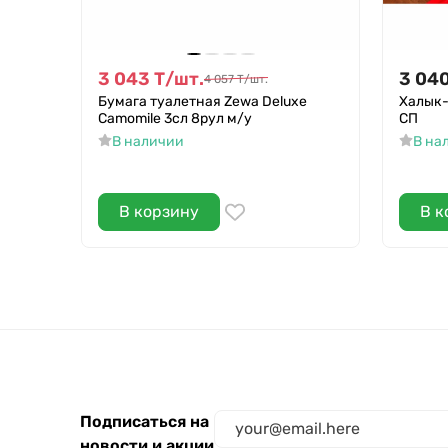
3 043
Т
/
шт.
3 04
4 057
Т
/
шт.
Бумага туалетная Zewa Deluxe
Халык-
Camomile 3сл 8рул м/у
СП
В наличии
В на
В корзину
В к
Подписаться на
новости и акции