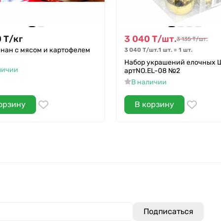
0
Т
/
кг
3 040
Т
/
шт.
3 135
Т
/
шт.
нан с мясом и картофелем
3 040
Т
/
шт.
1 шт.
=
1
шт.
Набор украшений елочных 
личии
артNO.EL-08 №2
В наличии
орзину
В корзину