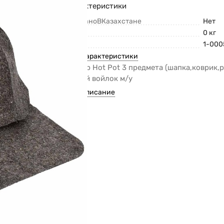
Характеристики
СделаноВКазахстане
Нет
Вес
0 кг
Код
1-000
Все характеристики
Набор Hot Pot 3 предмета (шапка,коврик,
серый войлок м/у
Все описание