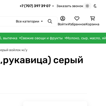
+7 (707) 397 39 07
Заказать звонок
Светлая те
Темна
Все категории
Поиск
Войти
Избранное
Корзина
б, выпечка
Свежие овощи и фрукты
Молоко, сыр, масло, я
серый войлок м/у
к,рукавица) серый