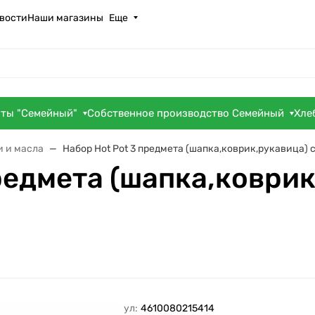
вости
Наши магазины
Еще
оты "Семейный"
Собственное производство Семейный
Хле
и и масла
Набор Hot Pot 3 предмета (шапка,коврик,рукавица) 
редмета (шапка,коври
Артикул:
4610080215414