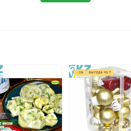
- 3%
ВЫГОДА
95
Т