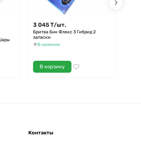
3 045
Т
/
шт.
3 04
Бритва Бик Флекс 3 Гибрид 2
Спрей
запаски
ж/б
Шары
В наличии
В н
В корзину
В 
Контакты