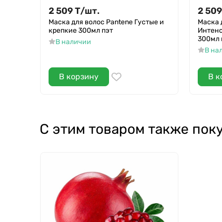
2 509
Т
/
шт.
2 509
Маска для волос Pantene Густые и
Маска 
крепкие 300мл пэт
Интенс
300мл 
В наличии
В на
В корзину
В к
С этим товаром также пок