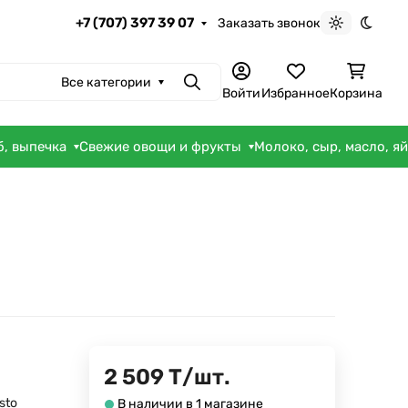
+7 (707) 397 39 07
Заказать звонок
Светлая те
Темна
Все категории
Поиск
Войти
Избранное
Корзина
б, выпечка
Свежие овощи и фрукты
Молоко, сыр, масло, я
2 509
Т
/
шт.
sto
В наличии в 1 магазине