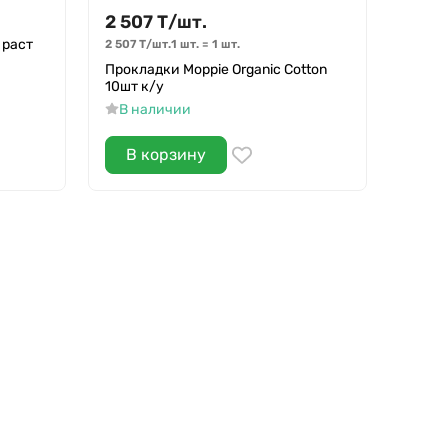
2 507
Т
/
шт.
2 51
 раст
Вода 
2 507
Т
/
шт.
1 шт.
=
1
шт.
Дыхан
Прокладки Moppie Organic Cotton
кожи 
10шт к/у
В н
В наличии
В корзину
В 