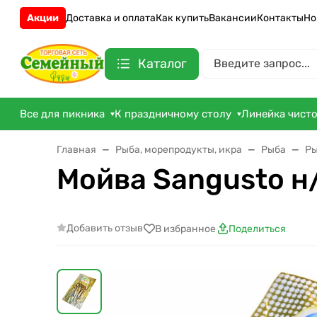
Акции
Доставка и оплата
Как купить
Вакансии
Контакты
Но
Каталог
Все для пикника
К праздничному столу
Линейка чист
Главная
Рыба, морепродукты, икра
Рыба
Ры
Мойва Sangusto н/
Добавить отзыв
В избранное
Поделиться