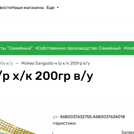
вости
Наши магазины
Еще
оты "Семейный"
Собственное производство Семейный
Хле
ба в/у
Мойва Sangusto н/р х/к 200гр в/у
р х/к 200гр в/у
Артикул:
4680037632755;4680037634018
Характеристики
Бренд
Sangu