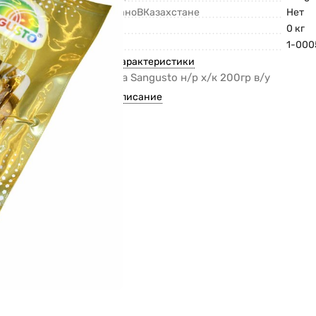
СделаноВКазахстане
Нет
Вес
0 кг
Код
1-000
Все характеристики
Мойва Sangusto н/р х/к 200гр в/у
Все описание