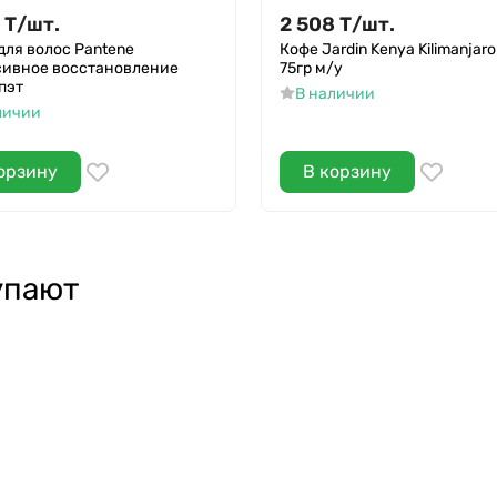
Т
/
шт.
2 508
Т
/
шт.
для волос Pantene
Кофе Jardin Kenya Kilimanjaro
ивное восстановление
75гр м/у
пэт
В наличии
личии
орзину
В корзину
упают