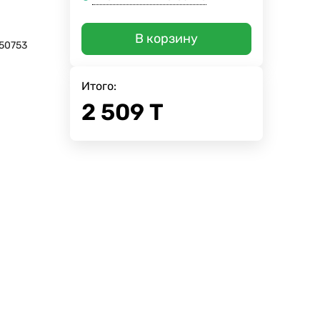
В корзину
50753
Итого:
2 509
Т