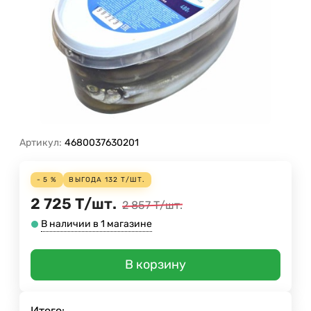
Артикул:
4680037630201
- 5 %
ВЫГОДА
132
Т
/
ШТ.
2 725
Т
/
шт.
2 857
Т
/
шт.
В наличии в 1 магазине
В корзину
Итого: