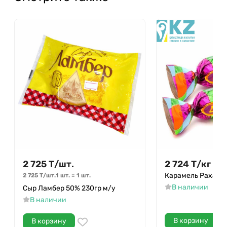
2 725
Т
/
шт.
2 724
Т
/
кг
Карамель Рахат 
2 725
Т
/
шт.
1 шт.
=
1
шт.
В наличии
Сыр Ламбер 50% 230гр м/у
В наличии
В корзину
В корзину