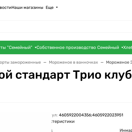
вости
Наши магазины
Еще
оты "Семейный"
Собственное производство Семейный
Хле
торты замороженные
Мороженое в ванночках
Мороженое З
й стандарт Трио клуб
Артикул:
4605922004356;4605922023951
Характеристики
Бренд
Инма