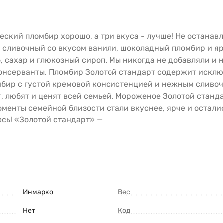
еский пломбир хорошо, а три вкуса - лучше! Не останавл
 сливочный со вкусом ванили, шоколадный пломбир и я
о, сахар и глюкозный сироп. Мы никогда не добавляли и 
консерванты. Пломбир Золотой стандарт содержит искл
мбир с густой кремовой консистенцией и нежным сливоч
 любят и ценят всей семьей. Мороженое Золотой станда
менты семейной близости стали вкуснее, ярче и осталис
есь! «Золотой стандарт» —
Инмарко
Вес
Нет
Код