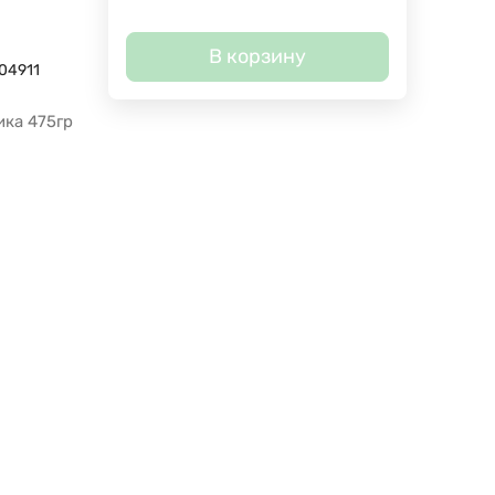
В корзину
04911
ика 475гр