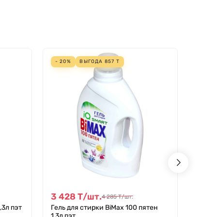
- 20%
ВЫГОДА
857
Т
- 10%
3 428
Т
/
шт.
3 42
4 285
Т
/
шт.
,3л пэт
Гель для стирки BiMax 100 пятен
3 428
1,3л пэт