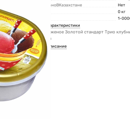
СделаноВКазахстане
Нет
Вес
0 кг
Код
1-000
Все характеристики
Мороженое Золотой стандарт Трио клубн
ванна
Все описание