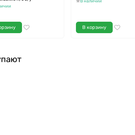
В наличии
личии
орзину
В корзину
упают