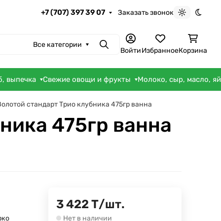
+7 (707) 397 39 07
Заказать звонок
Светлая те
Темна
Все категории
Поиск
Войти
Избранное
Корзина
б, выпечка
Свежие овощи и фрукты
Молоко, сыр, масло, я
олотой стандарт Трио клубника 475гр ванна
ника 475гр ванна
3 422
Т
/
шт.
рко
Нет в наличии