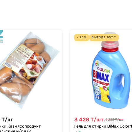
- 20%
ВЫГОДА
857
Т
2
Т
/
кг
3 428
Т
/
шт.
4 285
Т
/
шт.
ки Казмясопродукт
Гель для стирки BiMax Color 1
льские н/о в/у