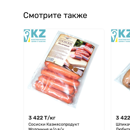
Смотрите также
3 422
Т
/
кг
3 42
Сосиски Казмясопродукт
Шпикач
Молочные и/о в/у
Любите