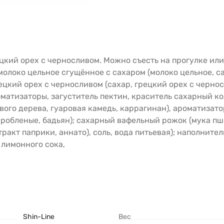
цкий орех с черносливом. Можно съесть на прогулке или 
молоко цельное сгущённое с сахаром (молоко цельное, са
ецкий орех с черносливом (сахар, грецкий орех с черно
атизаторы, загуститель пектин, краситель сахарный коле
ого дерева, гуаровая камедь, каррагинан), ароматизато
робленые, бадьян); сахарный вафельный рожок (мука пш
ракт паприки, аннато), соль, вода питьевая); наполните
 лимонного сока,
Shin-Line
Вес