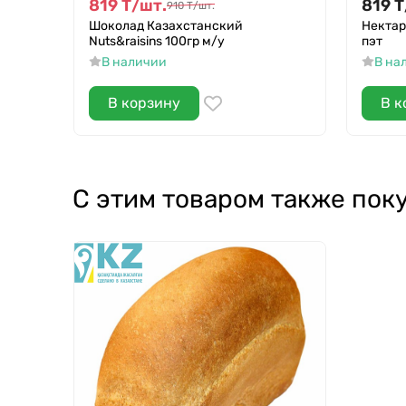
819
Т
/
шт.
819
Т
910
Т
/
шт.
Шоколад Казахстанский
Нектар 
Nuts&raisins 100гр м/у
пэт
В наличии
В на
В корзину
В к
С этим товаром также пок