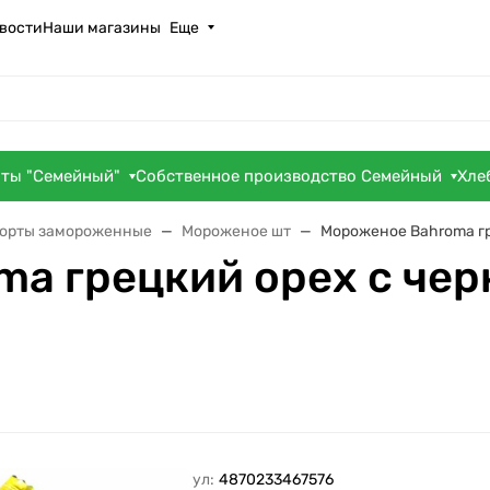
вости
Наши магазины
Еще
оты "Семейный"
Собственное производство Семейный
Хле
торты замороженные
Мороженое шт
Мороженое Bahroma гр
a грецкий орех с чер
Артикул:
4870233467576