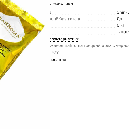
Характеристики
Бренд
Shin-
СделаноВКазахстане
Да
Вес
0 кг
Код
1-000
Все характеристики
Мороженое Bahroma грецкий орех с черн
105гр м/у
Все описание