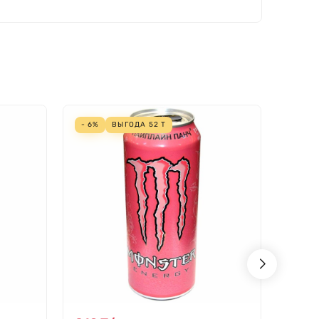
- 6%
ВЫГОДА
52
Т
- 6%