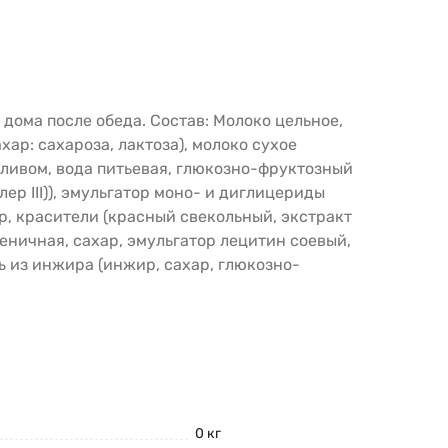
дома после обеда. Состав: Молоко цельное,
хар: сахароза, лактоза), молоко сухое
сливом, вода питьевая, глюкозно-фруктозный
р III)), эмульгатор моно- и диглицериды
р, красители (красный свекольный, экстракт
еничная, сахар, эмульгатор лецитин соевый,
ль из инжира (инжир, сахар, глюкозно-
0 кг