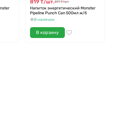
819
Т
/
шт.
819
871
Т
/
шт.
nster
Напиток энергетический Monster
Напит
Pipeline Punch Can 500мл ж/б
Green
В наличии
В н
В корзину
В 