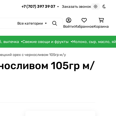
+7 (707) 397 39 07
Заказать звонок
Светлая те
Темна
Все категории
Поиск
Войти
Избранное
Корзина
б, выпечка
Свежие овощи и фрукты
Молоко, сыр, масло, я
ецкий орех с черносливом 105гр м/у
носливом 105гр м/