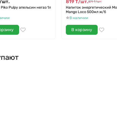
/
шт.
819
Т
/
шт.
871
Т
/
шт.
Piko Pulpy апельсин негаз 1л
Напиток энергетический Mo
Mango Loco 500мл ж/б
личии
В наличии
орзину
В корзину
упают