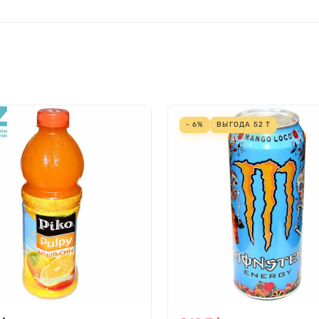
- 6%
ВЫГОДА
52
Т