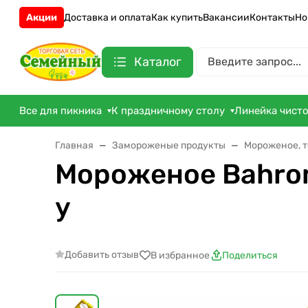
Акции
Доставка и оплата
Как купить
Вакансии
Контакты
Но
Каталог
Все для пикника
К праздничному столу
Линейка чист
Главная
Замороженые продукты
Мороженое, 
Мороженое Bahrom
у
Добавить отзыв
В избранное
Поделиться