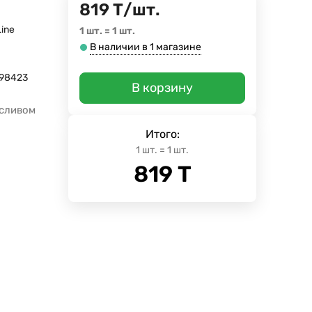
819
Т
/
шт.
Line
1 шт.
=
1
шт.
В наличии в 1 магазине
98423
В корзину
осливом
Итого:
1
шт.
=
1
шт.
819
Т