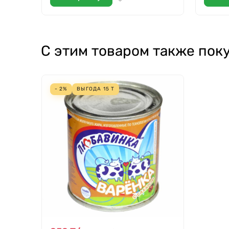
С этим товаром также пок
- 2%
ВЫГОДА
15
Т