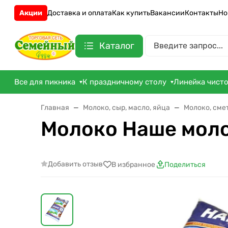
Акции
Доставка и оплата
Как купить
Вакансии
Контакты
Но
Каталог
Все для пикника
К праздничному столу
Линейка чист
Главная
Молоко, сыр, масло, яйца
Молоко, сме
Молоко Наше моло
Добавить отзыв
В избранное
Поделиться