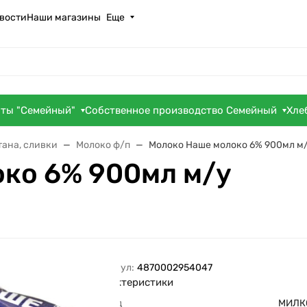
вости
Наши магазины
Еще
оты "Семейный"
Собственное производство Семейный
Хле
тана, сливки
Молоко ф/п
Молоко Наше молоко 6% 900мл м
ко 6% 900мл м/у
Артикул:
4870002954047
Характеристики
Бренд
МИЛК