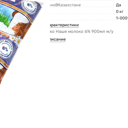
СделаноВКазахстане
Да
Вес
0 кг
Код
1-000
Все характеристики
Молоко Наше молоко 6% 900мл м/у
Все описание