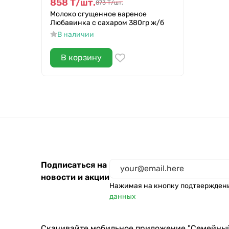
858
Т
/
шт.
873
Т
/
шт.
Молоко сгущенное вареное
Любавинка с сахаром 380гр ж/б
В наличии
В корзину
Подписаться на
новости и акции
Нажимая на кнопку подтвержден
данных
Скачивайте мобильное приложение "Семейны