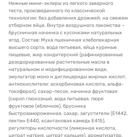
Нежные мини-эклеры из легкого заварного
теста, произведенного по классической
технологии: без добавления дрожжей, на свежем
отборном яйце. Внутри воздушного лакомства –
брусничная начинка с кусочками натуральных
ягод. Состав: Мука пшеничная хлебопекарная
высшего сорта, вода питьевая, яйца куриные
пищевые, жир кондитерский (рафинированные
дезодорированные растительные масла в
натуральном и модифицированном виде,
эмульгатор моно и диглицериды жирных кислот,
антиокислители: аскорбиновая кислота, альфа-
токоферол), сахар-песок, начинка фруктовая
(сироп глюкозный, вода питьевая, пюре
фруктовое (яблочное), брусника
быстрозамороженная, сахар, загустители (E1442,
пектин E440, ксантановая камедь E415),
регуляторы кислотности (лимонная кислота,
цитрат натрия, цитрат кальция), ароматизатор,