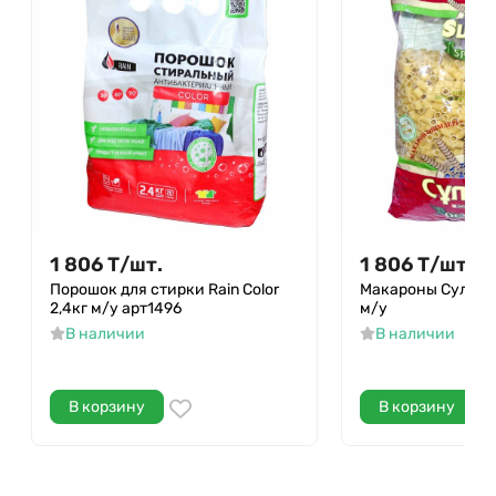
1 806
Т
/
шт.
1 806
Т
/
шт.
Порошок для стирки Rain Color
Макароны Султан 
2,4кг м/у арт1496
м/у
В наличии
В наличии
В корзину
В корзину