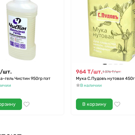
/
шт.
964
Т
/
шт.
1 376
Т
/
шт.
а-гель Чистин 950гр пэт
Мука С.Пудовъ нутовая 450г
личии
В наличии
орзину
В корзину