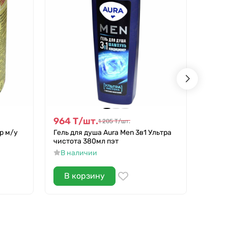
964
Т
/
шт.
964
1 205
Т
/
шт.
р м/у
Гель для душа Aura Men 3в1 Ультра
Гель 
чистота 380мл пэт
свеже
В наличии
В н
В корзину
В 