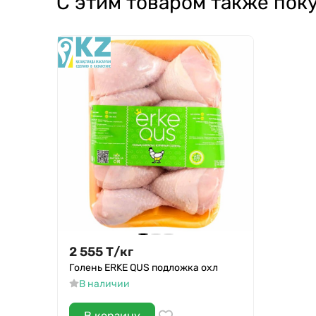
С этим товаром также пок
2 555
Т
/
кг
Голень ERKE QUS подложка охл
В наличии
В корзину