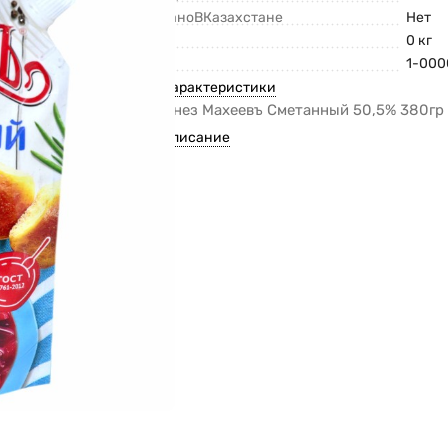
СделаноВКазахстане
Нет
Вес
0 кг
Код
1-000
Все характеристики
Майонез Махеевъ Сметанный 50,5% 380гр
Все описание