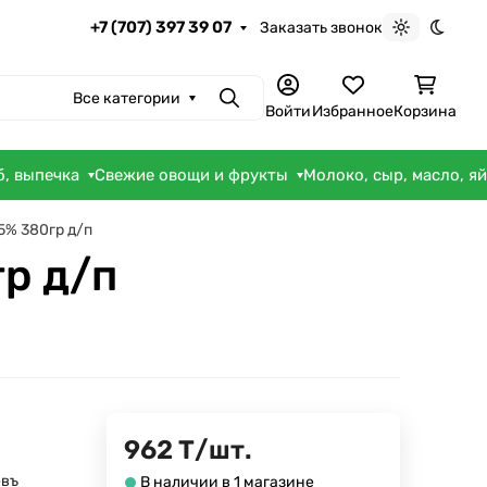
+7 (707) 397 39 07
Заказать звонок
Светлая те
Темна
Все категории
Поиск
Войти
Избранное
Корзина
б, выпечка
Свежие овощи и фрукты
Молоко, сыр, масло, я
5% 380гр д/п
р д/п
962
Т
/
шт.
евъ
В наличии в 1 магазине