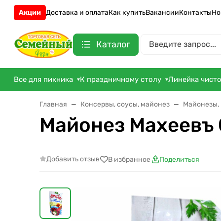
Акции
Доставка и оплата
Как купить
Вакансии
Контакты
Но
Каталог
Все для пикника
К праздничному столу
Линейка чист
Главная
Консервы, соусы, майонез
Майонезы, 
Майонез Махеевъ 
Добавить отзыв
В избранное
Поделиться