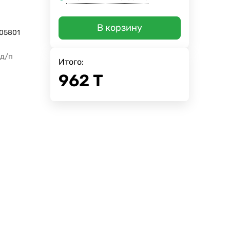
В корзину
05801
 д/п
Итого:
962
Т