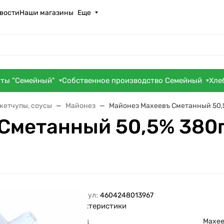
вости
Наши магазины
Еще
оты "Семейный"
Собственное производство Семейный
Хле
кетчупы, соусы
Майонез
Майонез Махеевъ Сметанный 50,
Сметанный 50,5% 380г
Артикул:
4604248013967
Характеристики
Бренд
Махе