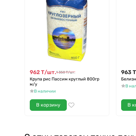
962
Т
/
шт.
963
Т
1 350
Т
/
шт.
Крупа рис Пассим круглый 800гр
Белизн
м/у
В на
В наличии
В корзину
В к