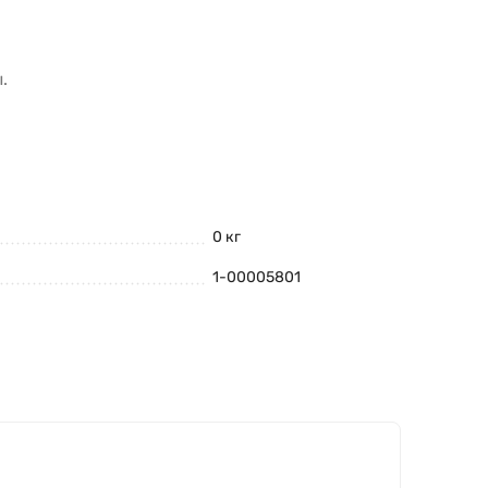
.
0 кг
1-00005801