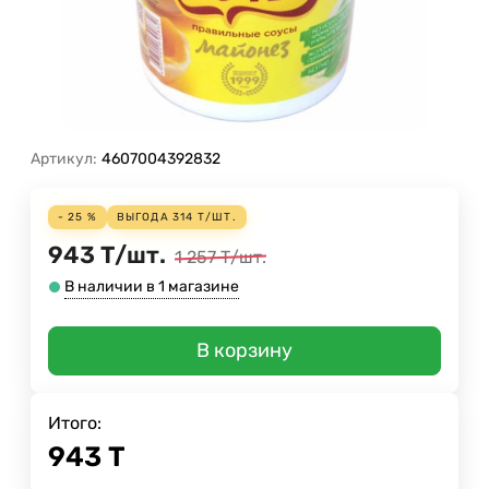
Артикул:
4607004392832
- 25 %
ВЫГОДА
314
Т
/
ШТ.
943
Т
/
шт.
1 257
Т
/
шт.
В наличии в 1 магазине
В корзину
Итого:
943
Т