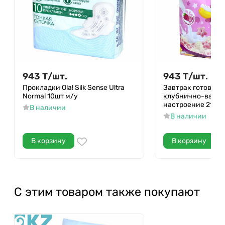
943
Т
/
шт.
943
Т
/
шт.
Прокладки Ola! Silk Sense Ultra
Завтрак готовый 
Normal 10шт м/у
клубнично-вани
настроение 210гр
В наличии
В наличии
В корзину
В корзину
С этим товаром также покупают