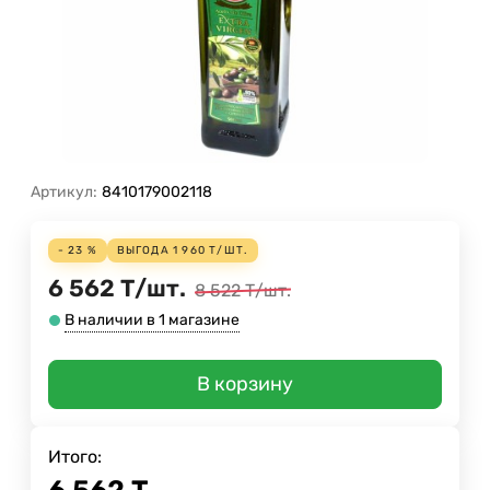
Артикул:
8410179002118
- 23 %
ВЫГОДА
1 960
Т
/
ШТ.
6 562
Т
/
шт.
8 522
Т
/
шт.
В наличии в 1 магазине
В корзину
Итого: