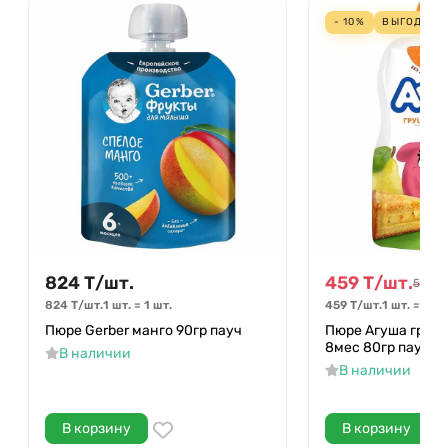
- 10%
ВЫГОДА
51
824
Т
/
шт.
459
Т
/
шт.
510
Т
/
824
Т
/
шт.
1 шт.
=
1
шт.
459
Т
/
шт.
1 шт.
=
1
шт
Пюре Gerber манго 90гр пауч
Пюре Агуша груше
8мес 80гр пауч
В наличии
В наличии
В корзину
В корзину