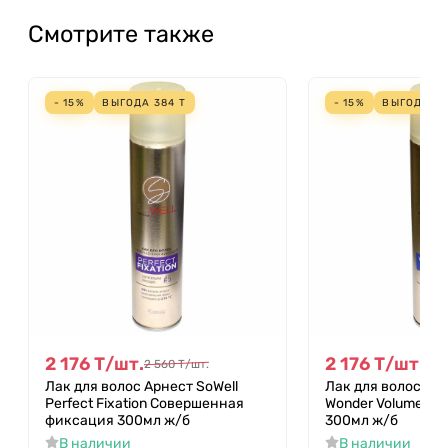
Смотрите также
- 15%
ВЫГОДА
384
Т
- 15%
ВЫГОДА
3
2 176
Т
/
шт.
2 176
Т
/
шт.
2 560
Т
/
шт.
2 5
Лак для волос Арнест SoWell
Лак для волос Арн
Perfect Fixation Совершенная
Wonder Volume Ме
фиксация 300мл ж/б
300мл ж/б
В наличии
В наличии