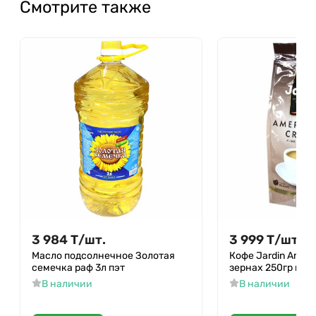
Смотрите также
3 984
Т
/
шт.
3 999
Т
/
шт.
Масло подсолнечное Золотая
Кофе Jardin Ameri
семечка раф 3л пэт
зернах 250гр м/у
В наличии
В наличии