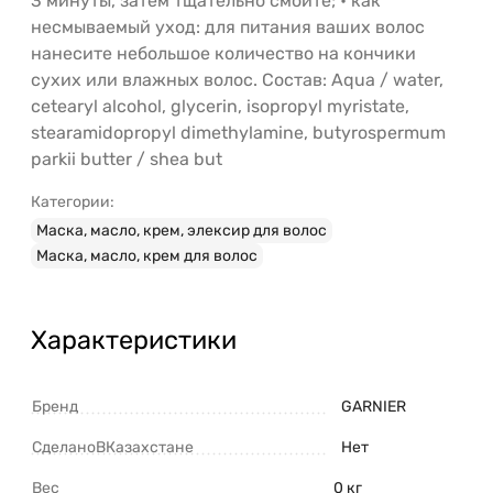
3 минуты, затем тщательно смойте; • как
несмываемый уход: для питания ваших волос
нанесите небольшое количество на кончики
сухих или влажных волос. Состав: Aqua / water,
cetearyl alcohol, glycerin, isopropyl myristate,
stearamidopropyl dimethylamine, butyrospermum
parkii butter / shea but
Категории:
Маска, масло, крем, элексир для волос
Маска, масло, крем для волос
Характеристики
Бренд
GARNIER
СделаноВКазахстане
Нет
Вес
0 кг