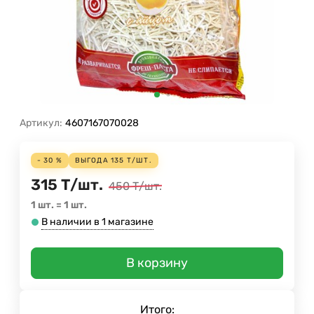
Артикул:
4607167070028
- 30 %
ВЫГОДА
135
Т
/
ШТ.
315
Т
/
шт.
450
Т
/
шт.
1 шт.
=
1
шт.
В наличии в 1 магазине
В корзину
Итого: