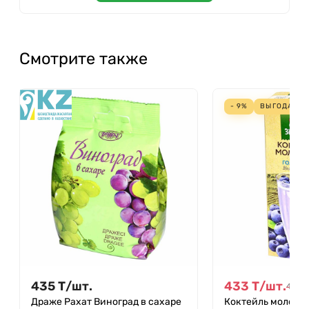
Смотрите также
- 9%
ВЫГОДА
42
435
Т
/
шт.
433
Т
/
шт.
475
Т
Драже Рахат Виноград в сахаре
Коктейль молочн