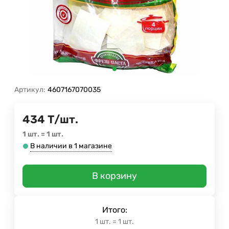
Артикул:
4607167070035
434
Т
/
шт.
1 шт.
=
1
шт.
В наличии в 1 магазине
В корзину
Итого:
1
шт.
=
1
шт.