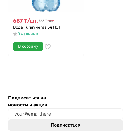
687
Т
/
шт.
763
Т
/
шт.
Вода Тuran негаз 5л ПЭТ
В наличии
В корзину
Подписаться на
новости и акции