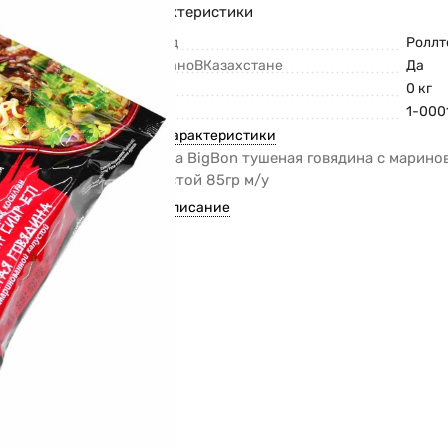
Характеристики
Бренд
Роллт
СделаноВКазахстане
Да
Вес
0 кг
Код
1-000
Все характеристики
Лапша BigBon тушеная говядина с марино
капустой 85гр м/у
Все описание