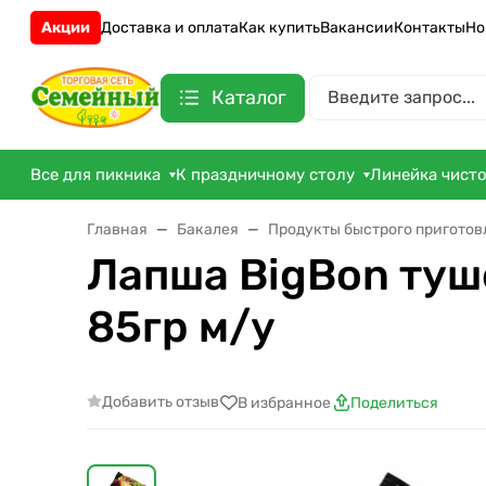
Акции
Доставка и оплата
Как купить
Вакансии
Контакты
Но
Каталог
Все для пикника
К праздничному столу
Линейка чист
Главная
Бакалея
Продукты быстрого пригото
Лапша BigBon туш
85гр м/у
Добавить отзыв
В избранное
Поделиться