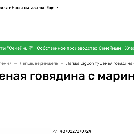
вости
Наши магазины
Еще
оты "Семейный"
Собственное производство Семейный
Хле
вления
Лапша, вермишель
Лапша BigBon тушеная говядина 
еная говядина с мари
Артикул:
4870227270724