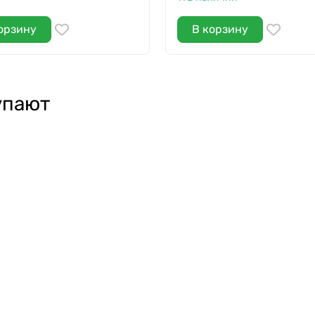
орзину
В корзину
упают