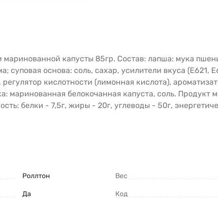
 маринованной капусты 85гр. Состав: лапша: мука пшен
а; суповая основа: соль, сахар, усилители вкуса (Е621, 
), регулятор кислотности (лимонная кислота), ароматиза
ка: маринованная белокочанная капуста, соль. Продукт
сть: белки - 7,5г, жиры - 20г, углеводы - 50г, энергетич
Роллтон
Вес
Да
Код