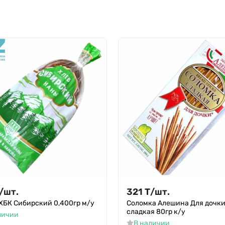
/
шт.
321
Т
/
шт.
ХБК Сибирский 0,400гр м/у
Соломка Алешина Для дочк
сладкая 80гр к/у
личии
В наличии