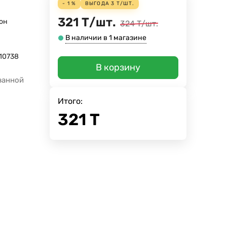
- 1 %
ВЫГОДА
3
Т
/
ШТ.
321
Т
/
шт.
он
324
Т
/
шт.
В наличии в 1 магазине
10738
В корзину
ванной
Итого:
321
Т