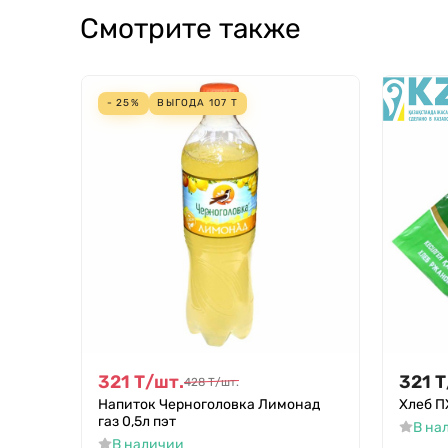
Смотрите также
- 25%
ВЫГОДА
107
Т
321
Т
/
шт.
321
Т
428
Т
/
шт.
Напиток Черноголовка Лимонад
Хлеб П
газ 0,5л пэт
В на
В наличии