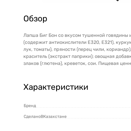
Обзор
Лапша Биг Бон со вкусом тушенной говядины и
(содержит антиокислители Е320, Е321), куркум
лук, томаты), пряности (перец чили, кориандр
краситель (экстракт паприки); овощная добав
злаков (глютена), креветок, сои. Пищевая ценно
Характеристики
Бренд
СделаноВКазахстане