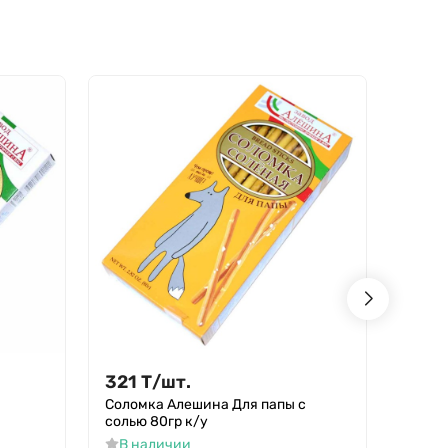
- 7%
321
Т
/
шт.
321
и
Соломка Алешина Для папы с
Вода V
солью 80гр к/у
В н
В наличии