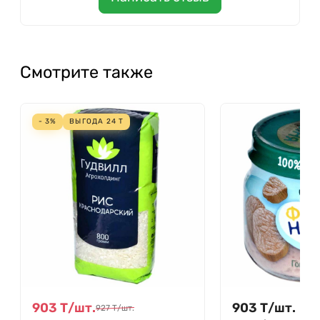
Смотрите также
- 3%
ВЫГОДА
24
Т
903
Т
/
шт.
903
Т
/
шт.
927
Т
/
шт.