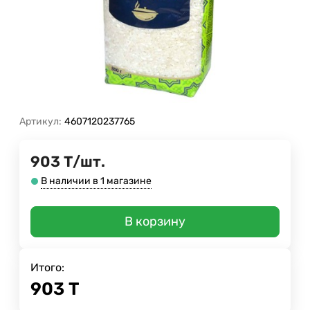
Артикул:
4607120237765
903
Т
/
шт.
В наличии в 1 магазине
В корзину
Итого:
903
Т