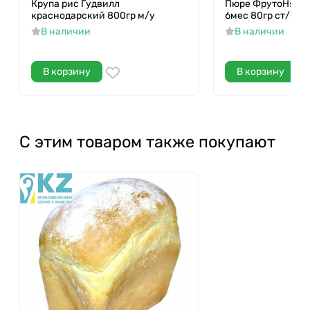
Крупа рис Гудвилл
Пюре ФрутоНяня 
краснодарский 800гр м/у
6мес 80гр ст/б
В наличии
В наличии
В корзину
В корзину
С этим товаром также покупают