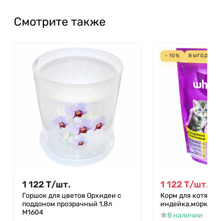
Смотрите также
- 10%
ВЫГОДА
12
1 122
Т
/
шт.
1 122
Т
/
шт.
1 24
Горшок для цветов Орхидеи с
Корм для котят Wh
поддоном прозрачный 1,8л
индейка,морковь 
М1604
В наличии