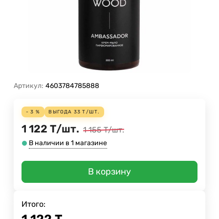
Артикул:
4603784785888
- 3 %
ВЫГОДА
33
Т
/
ШТ.
1 122
Т
/
шт.
1 155
Т
/
шт.
В наличии в 1 магазине
В корзину
Итого: