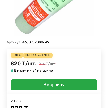
Артикул:
4600702088649
- 10 %
ВЫГОДА
94
Т
/
ШТ.
820
Т
/
шт.
914
Т
/
шт.
В наличии в 1 магазине
В корзину
Итого: