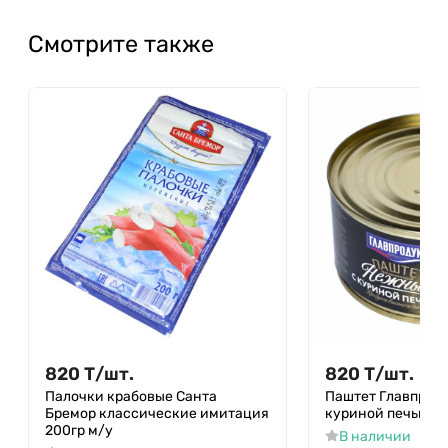
Смотрите также
820
Т
/
шт.
820
Т
/
шт.
Палочки крабовые Санта
Паштет Главпрод
Бремор классические имитация
куриной печью 31
200гр м/у
В наличии