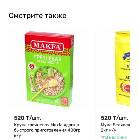
Смотрите также
520
Т
/
шт.
520
Т
/
шт.
Крупа гречневая Makfa ядрица
Мука Белявская 
быстрого приготовления 400гр
2кг м/у
к/у
В наличии