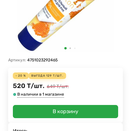
Артикул:
4751023292465
- 20 %
ВЫГОДА
129
Т
/
ШТ.
520
Т
/
шт.
649
Т
/
шт.
В наличии в 1 магазине
В корзину
Итого: