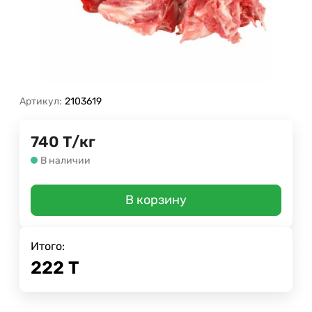
Артикул:
2103619
740
Т
/
кг
В наличии
В корзину
Итого:
222
Т