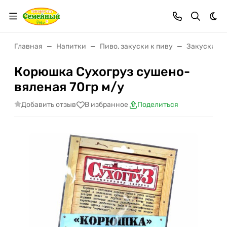
Тем
Главная
Напитки
Пиво, закуски к пиву
Закуски к 
Корюшка Сухогруз сушено-
вяленая 70гр м/у
Добавить отзыв
В избранное
Поделиться