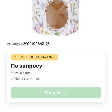
Артикул:
2900100843195
- 100 %
ВЫГОДА
605
Т
/
ШТ.
По запросу
1 шт.
=
1
шт.
Нет в наличии
В корзину