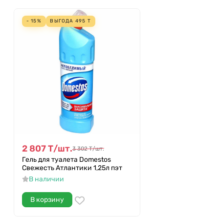
- 15%
ВЫГОДА
495
Т
2 807
Т
/
шт.
3 302
Т
/
шт.
Гель для туалета Domestos
Свежесть Атлантики 1,25л пэт
В наличии
В корзину