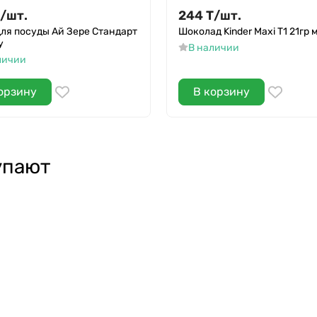
/
шт.
244
Т
/
шт.
для посуды Ай Зере Стандарт
Шоколад Kinder Maxi Т1 21гр 
у
В наличии
личии
орзину
В корзину
упают