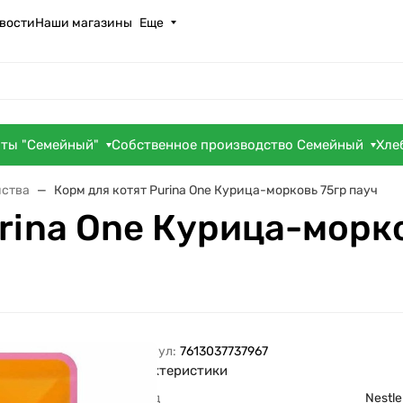
вости
Наши магазины
Еще
оты "Семейный"
Собственное производство Семейный
Хле
мства
Корм для котят Purina One Курица-морковь 75гр пауч
rina One Курица-морко
Артикул:
7613037737967
Характеристики
Бренд
Nestle