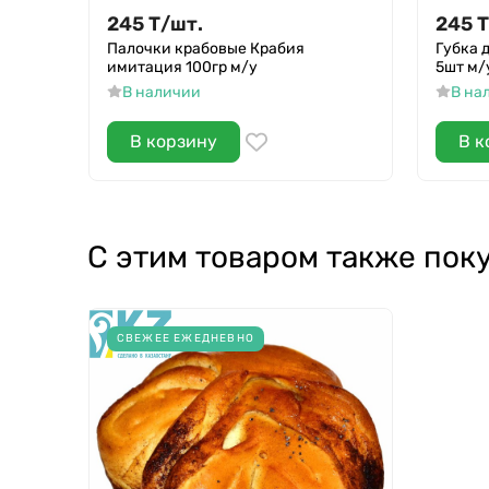
245
Т
/
шт.
245
Т
Палочки крабовые Крабия
Губка 
имитация 100гр м/у
5шт м/
В наличии
В на
В корзину
В к
С этим товаром также пок
СВЕЖЕЕ ЕЖЕДНЕВНО