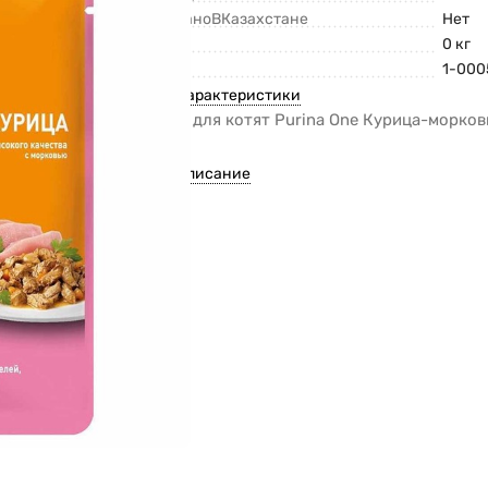
СделаноВКазахстане
Нет
Вес
0 кг
Код
1-000
Все характеристики
Корм для котят Purina One Курица-морков
пауч
Все описание