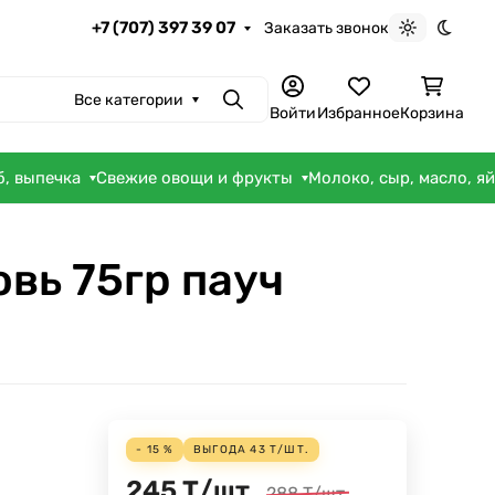
+7 (707) 397 39 07
Заказать звонок
Светлая те
Темна
Все категории
Поиск
Войти
Избранное
Корзина
б, выпечка
Свежие овощи и фрукты
Молоко, сыр, масло, я
вь 75гр пауч
- 15 %
ВЫГОДА
43
Т
/
ШТ.
245
Т
/
шт.
288
Т
/
шт.