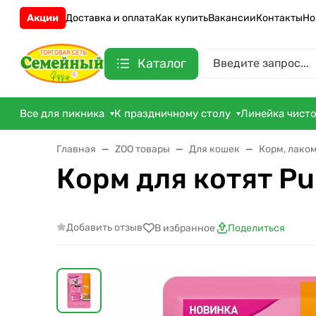
Акции
Доставка и оплата
Как купить
Вакансии
Контакты
Но
Каталог
Все для пикника
К праздничному столу
Линейка чист
Главная
ZOO товары
Для кошек
Корм, лако
Корм для котят Pu
Добавить отзыв
В избранное
Поделиться