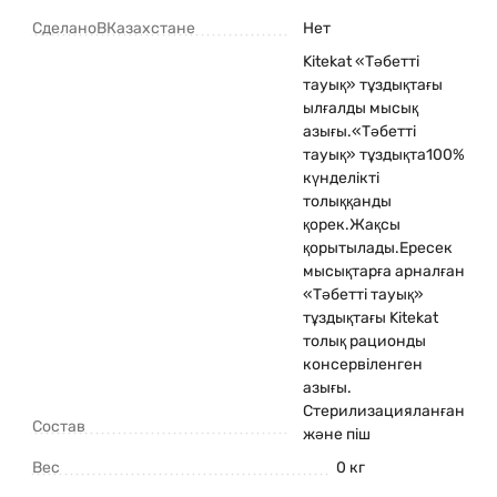
СделаноВКазахстане
Нет
Kitekat «Тәбетті
тауық» тұздықтағы
ылғалды мысық
азығы.«Тәбетті
тауық» тұздықта100%
күнделікті
толыққанды
қорек.Жақсы
қорытылады.Ересек
мысықтарға арналған
«Тәбетті тауық»
тұздықтағы Kitekat
толық рационды
консервіленген
азығы.
Стерилизацияланған
Состав
және піш
Вес
0 кг