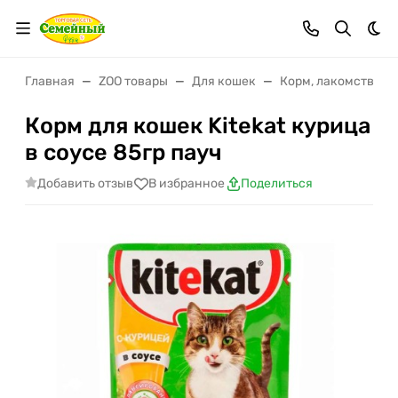
Тем
Главная
ZOO товары
Для кошек
Корм, лакомства
Корм для кошек Kitekat курица
в соусе 85гр пауч
Добавить отзыв
В избранное
Поделиться