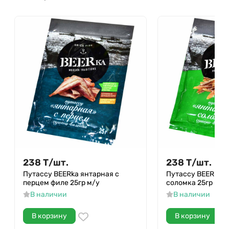
238
Т
/
шт.
238
Т
/
шт.
Путассу BEERka янтарная с
Путассу BEERka я
перцем филе 25гр м/у
соломка 25гр м/у
В наличии
В наличии
В корзину
В корзину