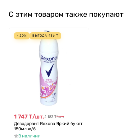
С этим товаром также покупают
- 20%
ВЫГОДА
436
Т
1 747
Т
/
шт.
2 183
Т
/
шт.
Дезодорант Rexona Яркий букет
150мл ж/б
В наличии