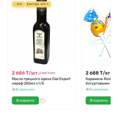
- 15%
ВЫГОДА
473
Т
2 686
Т
/
шт.
2 688
Т
/
кг
3 159
Т
/
шт.
Масло грецкого ореха Dial Export
Карамель Roshen L
нераф 250мл ст/б
йогуртовыми вку
В наличии
В наличии
В корзину
В корзину