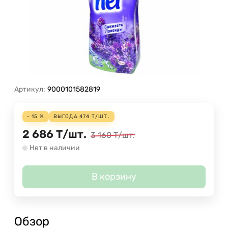
Артикул:
9000101582819
- 15 %
ВЫГОДА
474
Т
/
ШТ.
2 686
Т
/
шт.
3 160
Т
/
шт.
Нет в наличии
В корзину
Обзор