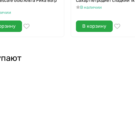
escafe Gold Альта Рика 85гр
Сахар Петродиет сладкий 1к
В наличии
личии
орзину
В корзину
упают