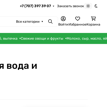
+7 (707) 397 39 07
Заказать звонок
Светлая те
Темна
Все категории
Поиск
Войти
Избранное
Корзина
б, выпечка
Свежие овощи и фрукты
Молоко, сыр, масло, я
я вода и