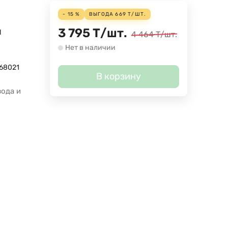
- 15 %
ВЫГОДА
669
Т
/
ШТ.
3 795
Т
/
шт.
l
4 464
Т
/
шт.
Нет в наличии
68021
В корзину
вода и