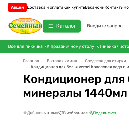
Акции
Доставка и оплата
Как купить
Вакансии
Контакты
Но
Каталог
Все для пикника
К праздничному столу
Линейка чист
Главная
Бытовая химия
Средства для стирки
Кондиционер для белья Vernel Кокосовая вода и
Кондиционер для б
минералы 1440мл
Добавить отзыв
В избранное
Поделиться