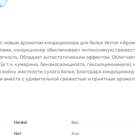
 с новым ароматом кондиционера для белья Vernel «Аро
улами, кондиционер обеспечивают интенсивную свежесть
ягкость. Обладает антистатическим эффектом. Облегчает
 (в т.ч. кумарина, бензилсалицилата, гексилциннамаля), 
ил войну жесткости сухого белья. Благодаря кондиционер
и вместе с удивительной свежестью и приятным аромат
Henkel
Вес
Нет
Код