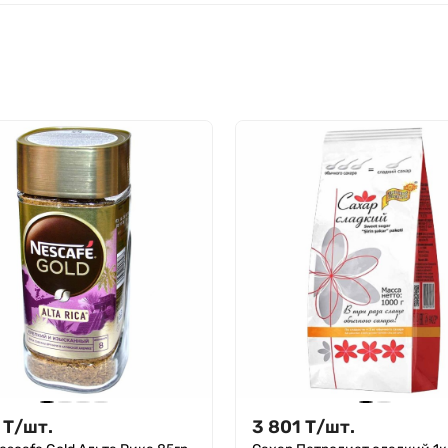
Т
/
шт.
3 801
Т
/
шт.