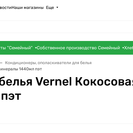
вости
Наши магазины
Еще
оты "Семейный"
Собственное производство Семейный
Хле
Кондиционеры, ополаскиватели для белья
 минералы 1440мл пэт
елья Vernel Кокосова
 пэт