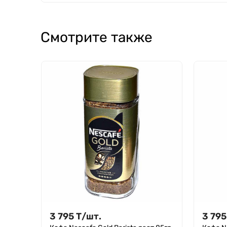
Смотрите также
3 795
Т
/
шт.
3 795