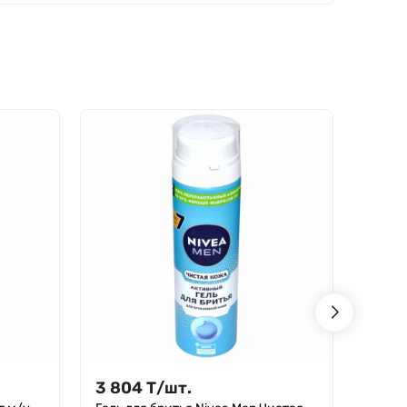
- 2%
3 804
Т
/
шт.
3 78