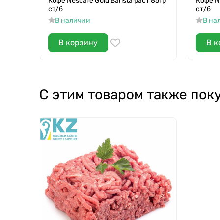
Кофе Nescafe Gold Barista раст 85гр
Кофе N
ст/б
ст/б
В наличии
В на
В корзину
В к
С этим товаром также пок