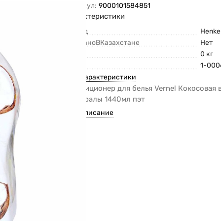
Артикул:
9000101584851
Характеристики
Бренд
Henke
СделаноВКазахстане
Нет
Вес
0 кг
Код
1-000
Все характеристики
Кондиционер для белья Vernel Кокосовая 
минералы 1440мл пэт
Все описание