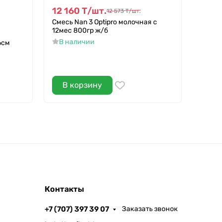
12 160
Т
/
шт.
13 4
12 573
Т
/
шт.
Смесь Nan 3 Optipro молочная с
Труси
12мес 800гр ж/б
58шт 
В наличии
В н
6см
В корзину
В 
Контакты
+7 (707) 397 39 07
Заказать звонок