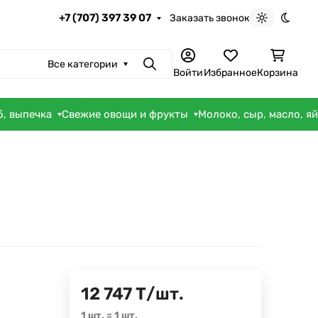
+7 (707) 397 39 07
Заказать звонок
Светлая те
Темна
Все категории
Поиск
Войти
Избранное
Корзина
б, выпечка
Свежие овощи и фрукты
Молоко, сыр, масло, я
12 747
Т
/
шт.
1 шт.
=
1
шт.