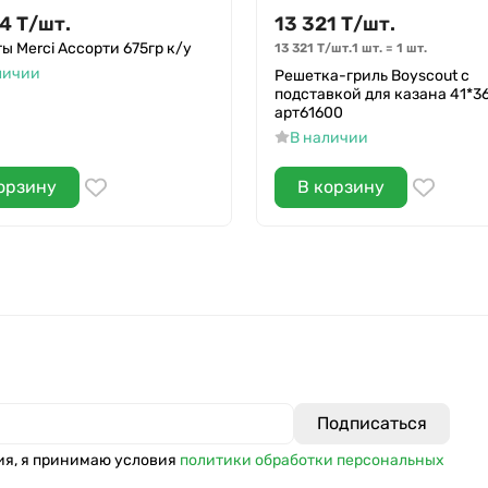
34
Т
/
шт.
13 321
Т
/
шт.
ы Merci Ассорти 675гр к/у
13 321
Т
/
шт.
1 шт.
=
1
шт.
личии
Решетка-гриль Boyscout с
подставкой для казана 41*3
арт61600
В наличии
орзину
В корзину
ия, я принимаю условия
политики обработки персональных