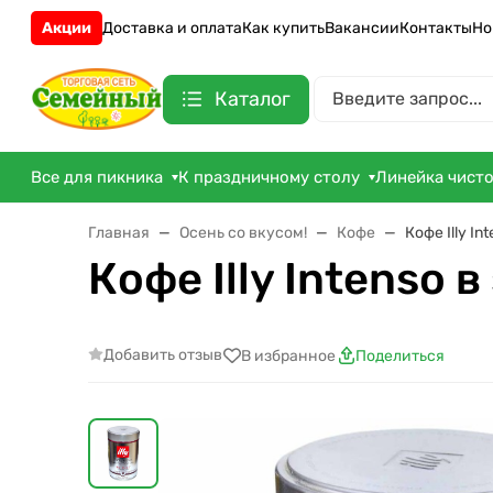
Акции
Доставка и оплата
Как купить
Вакансии
Контакты
Но
Каталог
Все для пикника
К праздничному столу
Линейка чист
Главная
Осень со вкусом!
Кофе
Кофе Illy In
Кофе Illy Intenso 
Добавить отзыв
В избранное
Поделиться