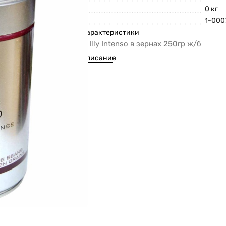
Вес
0 кг
Код
1-000
Все характеристики
Кофе Illy Intenso в зернах 250гр ж/б
Все описание