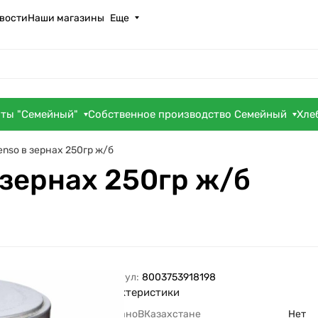
вости
Наши магазины
Еще
оты "Семейный"
Собственное производство Семейный
Хле
tenso в зернах 250гр ж/б
в зернах 250гр ж/б
Артикул:
8003753918198
Характеристики
СделаноВКазахстане
Нет