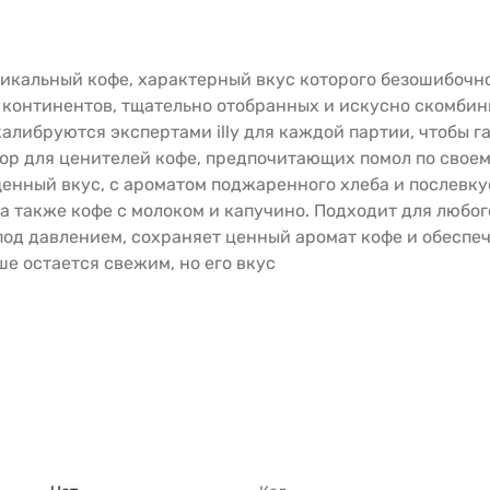
никальный кофе, характерный вкус которого безошибочно 
ех континентов, тщательно отобранных и искусно скомб
калибруются экспертами illy для каждой партии, чтобы 
бор для ценителей кофе, предпочитающих помол по своем
щенный вкус, с ароматом поджаренного хлеба и послевк
а также кофе с молоком и капучино. Подходит для любог
я под давлением, сохраняет ценный аромат кофе и обесп
ше остается свежим, но его вкус