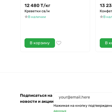
12 480
Т
/
кг
13 2
Креветки св/м
Конфет
В наличии
В на
В корзину
В к
Подписаться на
новости и акции
Нажимая на кнопку подтвержден
данных