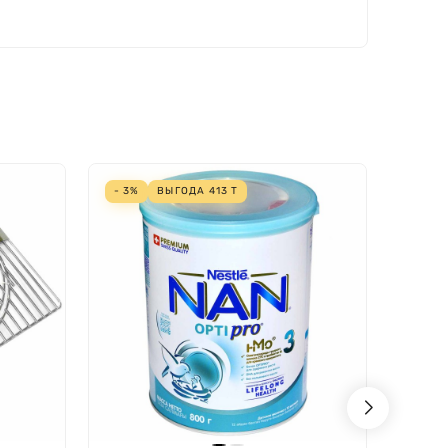
- 3%
ВЫГОДА
413
Т