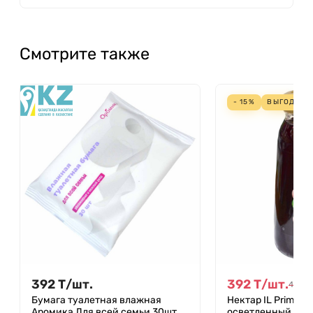
Смотрите также
- 15%
ВЫГОДА
6
392
Т
/
шт.
392
Т
/
шт.
461
Т
/
Бумага туалетная влажная
Нектар IL Primo 
Аромика Для всей семьи 30шт
осветленный 0,2л