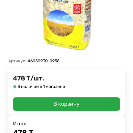
Артикул:
4605093010958
478
Т
/
шт.
В наличии в 1 магазине
В корзину
Итого:
478
Т