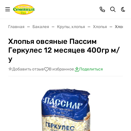
Тем
Главная
Бакалея
Крупы, хлопья
Хлопья
Хлопья 
Хлопья овсяные Пассим
Геркулес 12 месяцев 400гр м/
у
Добавить отзыв
В избранное
Поделиться